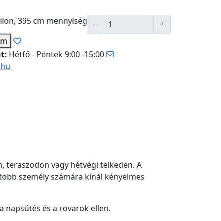
ilon, 395 cm mennyiség
em
at:
Hétfő - Péntek 9:00 -15:00
.hu
en, teraszodon vagy hétvégi telkeden. A
y több személy számára kínál kényelmes
a napsütés és a rovarok ellen.