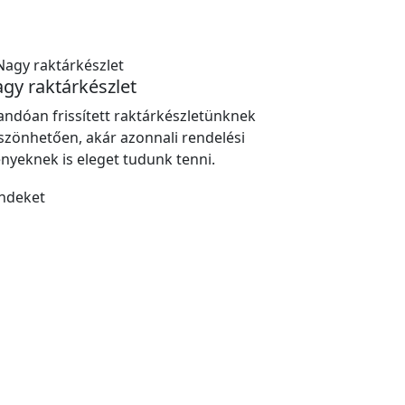
gy raktárkészlet
landóan frissített raktárkészletünknek
szönhetően, akár azonnali rendelési
ényeknek is eleget tudunk tenni.