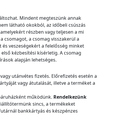
 változhat. Mindent megteszünk annak
nem látható okokból, az időbeli csúszás
amelyekért részben vagy teljesen a mi
é a csomagot, a csomag visszakerül a
t és veszeségekért a felelősség minket
első kézbesítési kísérletig. A csomag
rások alapján lehetséges.
vagy utánvétes fizetés. Előrefizetés esetén a
rtyáját vagy átutalását, illetve a terméket a
webáruházként működünk.
Rendelkezünk
állítótermünk sincs, a termékeket
a futárnál bankkártyás és készpénzes