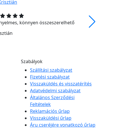
nyelmes, könnyen összeszerelhető
kellemes ül
sztián
Istvánné
Szabályok
Szállítási szabályzat
Fizetési szabályzat
Visszaküldés és visszatérítés
Adatvédelmi szabályzat
Általános Szerződési
Feltételek
Reklamációs űrlap
Visszaküldési űrlap
Áru cseréjére vonatkozó űrlap