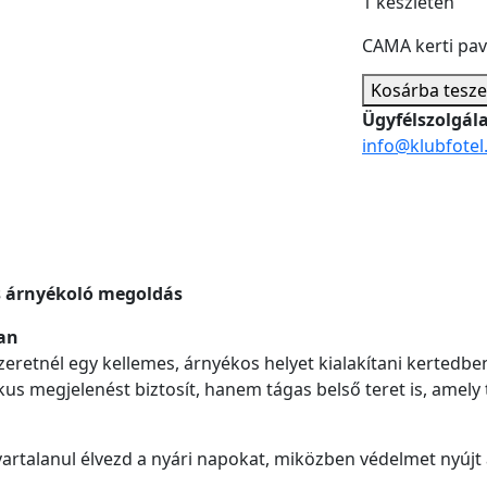
1 készleten
CAMA kerti pav
Kosárba
tesz
Ügyfélszolgál
info@klubfotel
s árnyékoló megoldás
an
szeretnél egy kellemes, árnyékos helyet kialakítani kertedb
kus megjelenést biztosít, hanem tágas belső teret is, amel
avartalanul élvezd a nyári napokat, miközben védelmet nyújt 