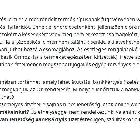
esítési cím és a megrendelt termék típusának függvényében
ési határidőt. Ennek ellenére esetenként, jellemzően előre 
t azokért a késésekért vagy meg nem érkezett csomagokért, 
 Ha a kézbesítési címen nem találnuk senkit, aki átvehetn
ogyan juthat hozzá a csomagjához. Az esetleges rongálásokér
zik Önhöz (ha a terméket egészében kifizették), illetve az 
tának értelmében megszabott jogai és egyéb törvényes előí
rmában történhet, amely lehet átutalás, bankkártyás fizetés 
or megkapjuk az Ön rendelését. Mihelyt ellenőriztük a bankká
ítható.
zemélyes átvételre sajnos nincs lehetőség, csak online 
ermékeinket?
Üzlethelységgel nem rendelkezünk, valamint ki
Van lehetőség bankkártyás fizetésre?
Igen, szállításkor 