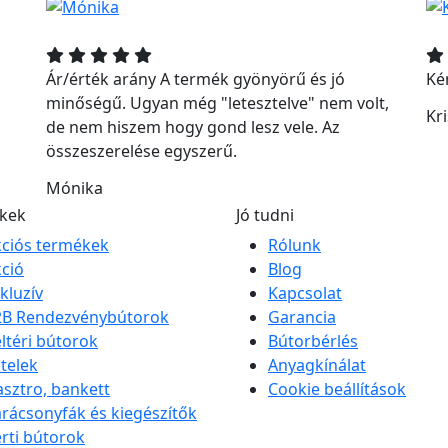
Ár/érték arány A termék gyönyörű és jó
Ké
minőségű. Ugyan még "letesztelve" nem volt,
Kri
de nem hiszem hogy gond lesz vele. Az
összeszerelése egyszerű.
Mónika
kek
Jó tudni
ciós termékek
Rólunk
ció
Blog
kluzív
Kapcsolat
2B Rendezvénybútorok
Garancia
ltéri bútorok
Bútorbérlés
telek
Anyagkínálat
sztro, bankett
Cookie beállítások
rácsonyfák és kiegészítők
rti bútorok