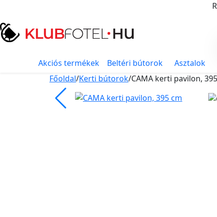
R
Akciós termékek
Beltéri bútorok
Asztalok
Főoldal
/
Kerti bútorok
/
CAMA kerti pavilon, 39