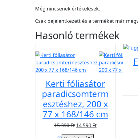
Még nincsenek értékelések.
Csak bejelentkezett és a terméket már megv
Hasonló
termékek
Újdonság
Akció
F
Kerti fóliasátor
paradicsomterm
esztéshez, 200 x
77 x 168/146 cm
15 390
Ft
14 590
Ft