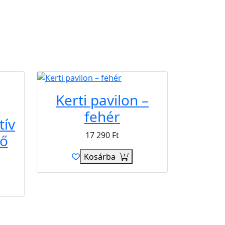
Kerti pavilon –
fehér
tív
17 290
Ft
tő
Kosárba