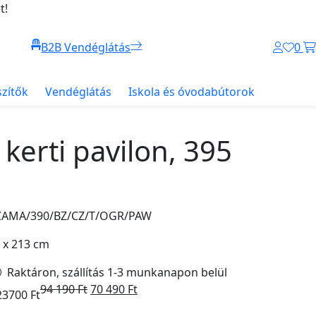
t!
B2B Vendéglátás
0
szítők
Vendéglátás
Iskola és óvodabútorok
kerti pavilon, 395
.CAMA/390/BZ/CZ/T/OGR/PAW
 x 213 cm
Raktáron, szállítás 1-3 munkanapon belül
94 190
Ft
70 490
Ft
23700 Ft