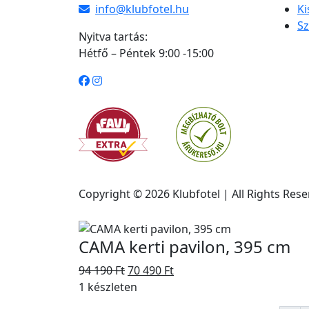
info@klubfotel.hu
K
S
Nyitva tartás:
Hétfő – Péntek 9:00 -15:00
Copyright © 2026 Klubfotel | All Rights Res
CAMA kerti pavilon, 395 cm
94 190
Ft
70 490
Ft
1 készleten