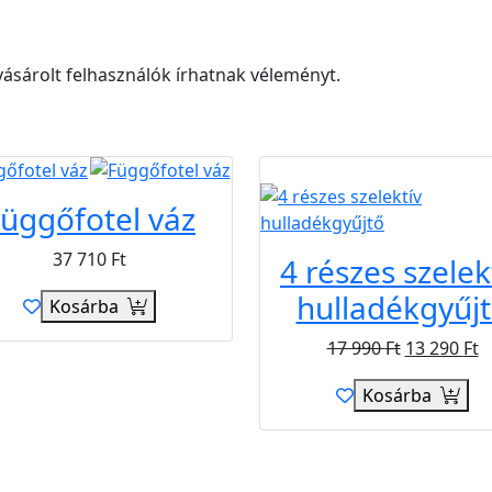
ásárolt felhasználók írhatnak véleményt.
Akció
üggőfotel váz
37 710
Ft
4 részes szelek
hulladékgyűj
Kosárba
17 990
Ft
13 290
Ft
Kosárba