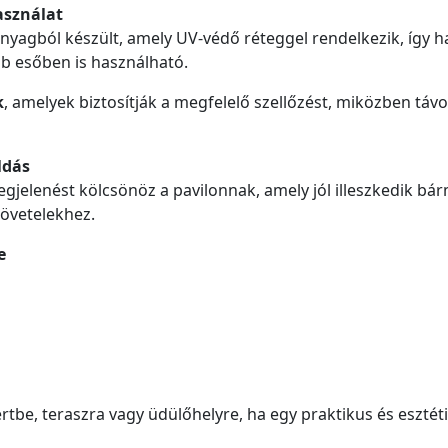
asználat
yagból készült, amely UV-védő réteggel rendelkezik, így h
bb esőben is használható.
k
, amelyek biztosítják a megfelelő szellőzést, miközben táv
ldás
jelenést kölcsönöz a pavilonnak, amely jól illeszkedik bárm
jövetelekhez.
e
ertbe, teraszra vagy üdülőhelyre, ha egy praktikus és eszté