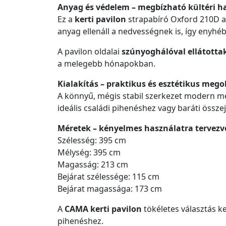
Anyag és védelem – megbízható kültéri h
Ez a
kerti pavilon
strapabíró Oxford 210D an
anyag ellenáll a nedvességnek is, így enyhé
A pavilon oldalai
szúnyoghálóval ellátotta
a melegebb hónapokban.
Kialakítás – praktikus és esztétikus mego
A könnyű, mégis stabil szerkezet modern meg
ideális családi pihenéshez vagy baráti össze
Méretek – kényelmes használatra tervezv
Szélesség: 395 cm
Mélység: 395 cm
Magasság: 213 cm
Bejárat szélessége: 115 cm
Bejárat magassága: 173 cm
A
CAMA kerti pavilon
tökéletes választás k
pihenéshez.