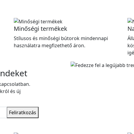
Minőségi termékek
Na
Stílusos és minőségi bútorok mindennapi
Ál
használatra megfizethető áron.
kö
ig
endeket
kapcsolatban.
król és új
Feliratkozás