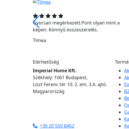
, igényes
Gyorsan megérkezett.Pont olyan mint a
képen. Könnyű összeszerelés.
Tímea
Elérhetőség
Termé
Imperial Home Kft.
Ak
Székhely: 1061 Budapest,
Ak
Liszt Ferenc tér 10. 2. em. 3.A. ajtó.
Ex
Magyarország
B
Be
Fo
Ga
Ka
+36 20 550 8452
Ke