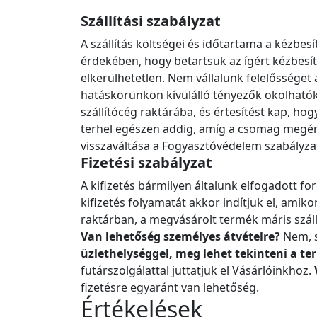
Szállítási szabályzat
A szállítás költségei és időtartama a kézb
érdekében, hogy betartsuk az ígért kézbesít
elkerülhetetlen. Nem vállalunk felelőssége
hatáskörünkön kívülálló tényezők okolhatók.
szállítócég raktárába, és értesítést kap, h
terhel egészen addig, amíg a csomag megérke
visszaváltása a Fogyasztóvédelem szabályza
Fizetési szabályzat
A kifizetés bármilyen általunk elfogadott fo
kifizetés folyamatát akkor indítjuk el, amik
raktárban, a megvásárolt termék máris száll
Van lehetőség személyes átvételre?
Nem, s
üzlethelységgel, meg lehet tekinteni a t
futárszolgálattal juttatjuk el Vásárlóinkhoz.
fizetésre egyaránt van lehetőség.
Értékelések