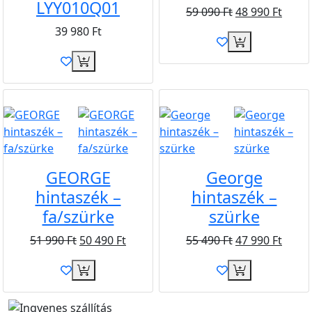
LYY010Q01
59 090
Ft
48 990
Ft
39 980
Ft
Akció
Ingyen
Akció
Ingyen
GEORGE
George
hintaszék –
hintaszék –
fa/szürke
szürke
51 990
Ft
50 490
Ft
55 490
Ft
47 990
Ft