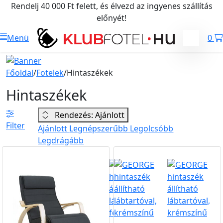
Rendelj 40 000 Ft felett, és élvezd az ingyenes szállítás
előnyét!
Menü
0
Főoldal
/
Fotelek
/
Hintaszékek
Hintaszékek
Rendezés: Ajánlott
Filter
Ajánlott
Legnépszerűbb
Legolcsóbb
Legdrágább
Újdonság
Ingyen
Újdonság
Ingyen