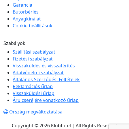
Garancia
Bútorbérlés
Anyagkínálat
Cookie beállítások
Szabályok
Szállítási szabályzat
Fizetési szabályzat
Visszaküldés és visszatérítés
Adatvédelmi szabályzat
Általános Szerződési Feltételek
Reklamációs űrlap
Visszaküldési űrlap
Áru cseréjére vonatkozó űrlap
Ország megváltoztatása
Copyright © 2026 Klubfotel | All Rights Reserved