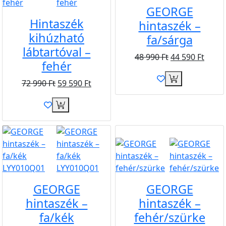
GEORGE
Hintaszék
hintaszék –
kihúzható
fa/sárga
lábtartóval –
48 990
Ft
44 590
Ft
fehér
72 990
Ft
59 590
Ft
Akció
Ingyen
GEORGE
GEORGE
hintaszék –
hintaszék –
fa/kék
fehér/szürke