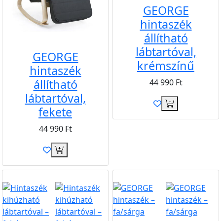
GEORGE
hintaszék
állítható
lábtartóval,
GEORGE
krémszínű
hintaszék
állítható
44 990
Ft
lábtartóval,
fekete
44 990
Ft
Újdonság
Akció
Ingyen
Akció
Ingyen