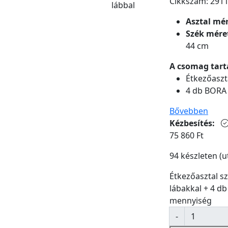
Cikkszám: 291
Asztal mér
Szék méret
44 cm
A csomag tart
Étkezőaszt
4 db BORA 
Bővebben
Kézbesítés:
75 860
Ft
94 készleten (
Étkezőasztal sz
lábakkal + 4 d
mennyiség