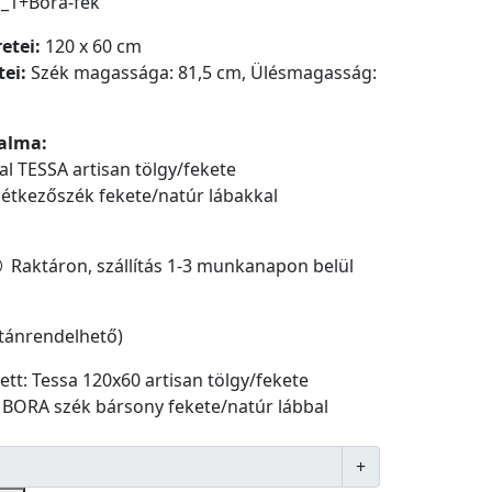
1_1+Bora-fek
etei:
120 x 60 cm
ei:
Szék magassága: 81,5 cm, Ülésmagasság:
alma:
al TESSA artisan tölgy/fekete
étkezőszék fekete/natúr lábakkal
Raktáron, szállítás 1-3 munkanapon belül
utánrendelhető)
ett: Tessa 120x60 artisan tölgy/fekete
b BORA szék bársony fekete/natúr lábbal