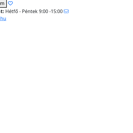
em
at:
Hétfő - Péntek 9:00 -15:00
.hu