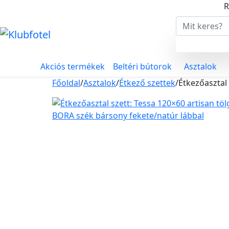
R
Akciós termékek
Beltéri bútorok
Asztalok
Főoldal
/
Asztalok
/
Étkező szettek
/
Étkezőasztal