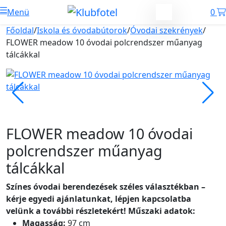
Menü
0
Főoldal
/
Iskola és óvodabútorok
/
Óvodai szekrények
/
FLOWER meadow 10 óvodai polcrendszer műanyag
tálcákkal
FLOWER meadow 10 óvodai
polcrendszer műanyag
tálcákkal
Színes óvodai berendezések széles választékban –
kérje egyedi ajánlatunkat, lépjen kapcsolatba
velünk a további részletekért!
Műszaki adatok:
Magasság:
97 cm