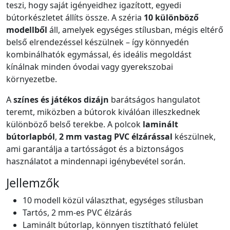
teszi, hogy saját igényeidhez igazított, egyedi
bútorkészletet állíts össze. A széria
10 különböző
modellből
áll, amelyek egységes stílusban, mégis eltérő
belső elrendezéssel készülnek – így könnyedén
kombinálhatók egymással, és ideális megoldást
kínálnak minden óvodai vagy gyerekszobai
környezetbe.
A
színes és játékos dizájn
barátságos hangulatot
teremt, miközben a bútorok kiválóan illeszkednek
különböző belső terekbe. A polcok
laminált
bútorlapból
,
2 mm vastag PVC élzárással
készülnek,
ami garantálja a tartósságot és a biztonságos
használatot a mindennapi igénybevétel során.
Jellemzők
10 modell közül választhat, egységes stílusban
Tartós, 2 mm-es PVC élzárás
Laminált bútorlap, könnyen tisztítható felület