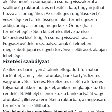
aki átvehetné a csomagot, a csomag visszakerül a
szállítócég raktárába, és értesítést kap, hogyan juthat
hozzá a csomagjához. Az esetleges rongálásokért és
veszeségekért a felelősség minket terhel egészen
addig, amíg a csomag megérkezik Önhöz (ha a
terméket egészében kifizették), illetve az első
kézbesítési kísérletig. A csomag visszaváltása a
Fogyasztóvédelem szabályzatának értelmében
megszabott jogai és egyéb törvényes előírások alapján
lehetséges.
Fizetési szabályzat
A kifizetés bármilyen általunk elfogadott formában
történhet, amely lehet átutalás, bankkártyás fizetés
vagy utánvétes fizetés. Előrefizetés esetén a kifizetés
folyamatát akkor indítjuk el, amikor megkapjuk az Ön
rendelését. Mihelyt ellenőriztük a bankkártyáját vagy
átutalását, illetve a terméket a raktárban, a megvásárolt
termék máris szállítható.
Van lehetőség személyes átvételre?
Nem, személyes