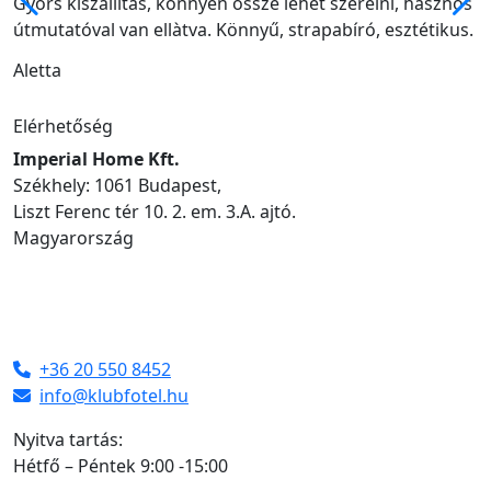
Gyors kiszállítás, könnyen össze lehet szerelni, hasznos
útmutatóval van ellàtva. Könnyű, strapabíró, esztétikus.
Aletta
Elérhetőség
Imperial Home Kft.
Székhely: 1061 Budapest,
Liszt Ferenc tér 10. 2. em. 3.A. ajtó.
Magyarország
+36 20 550 8452
info@klubfotel.hu
Nyitva tartás:
Hétfő – Péntek 9:00 -15:00