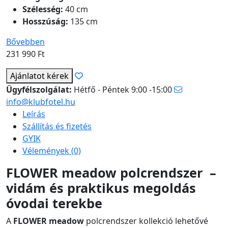
Szélesség:
40 cm
Hosszúság:
135 cm
Bővebben
231 990
Ft
Ajánlatot kérek
Ügyfélszolgálat:
Hétfő - Péntek 9:00 -15:00
info@klubfotel.hu
Leírás
Szállítás és fizetés
GYIK
Vélemények (0)
FLOWER meadow polcrendszer –
vidám és praktikus megoldás
óvodai terekbe
A
FLOWER meadow
polcrendszer kollekció lehetővé