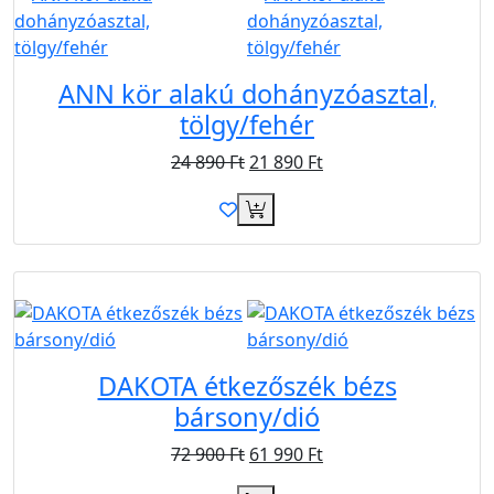
ANN kör alakú dohányzóasztal,
tölgy/fehér
24 890
Ft
21 890
Ft
Újdonság
Akció
Ingyen
DAKOTA étkezőszék bézs
bársony/dió
72 900
Ft
61 990
Ft