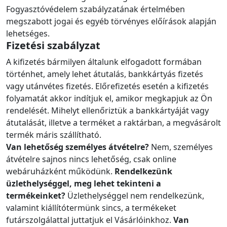
Fogyasztóvédelem szabályzatának értelmében
megszabott jogai és egyéb törvényes előírások alapján
lehetséges.
Fizetési szabályzat
A kifizetés bármilyen általunk elfogadott formában
történhet, amely lehet átutalás, bankkártyás fizetés
vagy utánvétes fizetés. Előrefizetés esetén a kifizetés
folyamatát akkor indítjuk el, amikor megkapjuk az Ön
rendelését. Mihelyt ellenőriztük a bankkártyáját vagy
átutalását, illetve a terméket a raktárban, a megvásárolt
termék máris szállítható.
Van lehetőség személyes átvételre?
Nem, személyes
átvételre sajnos nincs lehetőség, csak online
webáruházként működünk.
Rendelkezünk
üzlethelységgel, meg lehet tekinteni a
termékeinket?
Üzlethelységgel nem rendelkezünk,
valamint kiállítótermünk sincs, a termékeket
futárszolgálattal juttatjuk el Vásárlóinkhoz.
Van