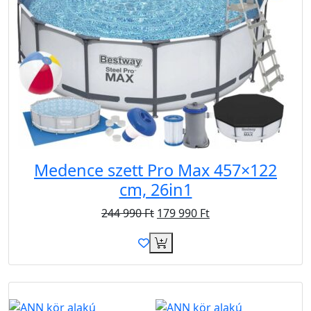
Medence szett Pro Max 457×122
cm, 26in1
244 990
Ft
179 990
Ft
Újdonság
Akció