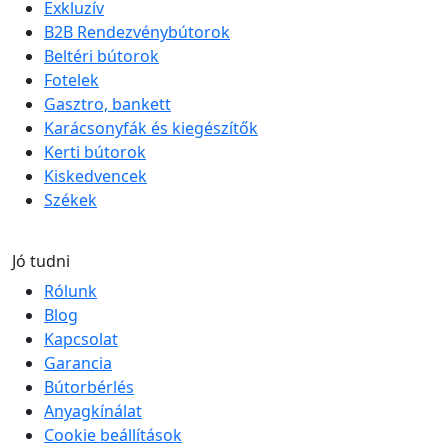
Exkluzív
B2B Rendezvénybútorok
Beltéri bútorok
Fotelek
Gasztro, bankett
Karácsonyfák és kiegészítők
Kerti bútorok
Kiskedvencek
Székek
Jó tudni
Rólunk
Blog
Kapcsolat
Garancia
Bútorbérlés
Anyagkínálat
Cookie beállítások