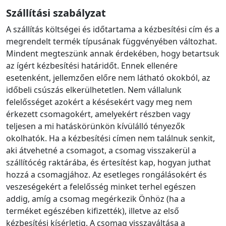
Szállítási szabályzat
A szállítás költségei és időtartama a kézbesítési cím és a
megrendelt termék típusának függvényében változhat.
Mindent megteszünk annak érdekében, hogy betartsuk
az ígért kézbesítési határidőt. Ennek ellenére
esetenként, jellemzően előre nem látható okokból, az
időbeli csúszás elkerülhetetlen. Nem vállalunk
felelősséget azokért a késésekért vagy meg nem
érkezett csomagokért, amelyekért részben vagy
teljesen a mi hatáskörünkön kívülálló tényezők
okolhatók. Ha a kézbesítési címen nem találnuk senkit,
aki átvehetné a csomagot, a csomag visszakerül a
szállítócég raktárába, és értesítést kap, hogyan juthat
hozzá a csomagjához. Az esetleges rongálásokért és
veszeségekért a felelősség minket terhel egészen
addig, amíg a csomag megérkezik Önhöz (ha a
terméket egészében kifizették), illetve az első
kézbesítési kísérletig. A csomag visszaváltása a