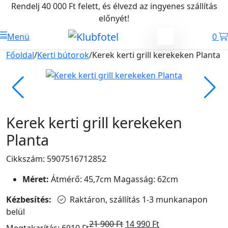
Rendelj 40 000 Ft felett, és élvezd az ingyenes szállítás
előnyét!
Menü
0
Főoldal
/
Kerti bútorok
/
Kerek kerti grill kerekeken Planta
Kerek kerti grill kerekeken
Planta
Cikkszám: 5907516712852
Méret:
Átmérő: 45,7cm Magasság: 62cm
Kézbesítés:
Raktáron, szállítás 1-3 munkanapon
belül
21 900
Ft
14 990
Ft