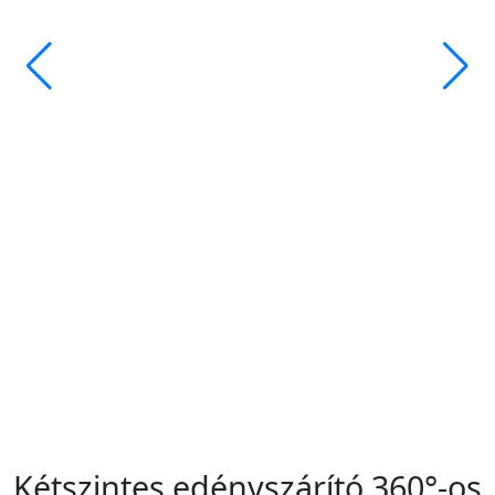
Kétszintes edényszárító 360°-os