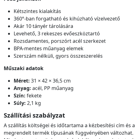
Kétszintes kialakítás
360°-ban forgatható és kihúzható vízelvezető
Akár 10 tányér tárolására
Levehető, 3 rekeszes evőeszköztartó
Rozsdamentes, porszórt acél szerkezet
BPA-mentes műanyag elemek
Szerszám nélküli, gyors összeszerelés
Műszaki adatok
Méret:
31 × 42 × 36,5 cm
Anyag:
acél, PP műanyag
Szín:
fekete
Súly:
2,1 kg
Szállítási szabályzat
A szállítás költségei és időtartama a kézbesítési cím és a
megrendelt termék típusának függvényében változhat.