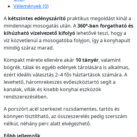
Vélemények (0)
A
kétszintes edényszárító
praktikus megoldást kínál a
mindennapi mosogatás után. A
360°-ban forgatható és
kihúzható vízelvezető kifolyó
lehetővé teszi, hogy a
víz közvetlenül a mosogatóba folyjon, így a konyhapult
mindig száraz marad.
Kompakt mérete ellenére akár
10 tányér
, valamint
bögrék, tálak és egyéb edények tárolására is alkalmas,
ezért ideális választás 2–4 fős háztartások számára. A
levehető, háromrekeszes evőeszköztartó segít a
kanalak, villák és kisebb konyhai eszközök
rendszerezésében.
A porszórt acél szerkezet rozsdamentes, tartós és
könnyen tisztítható, az összeszerelés pedig szerszám
nélkül, néhány perc alatt elvégezhető.
Főbb jellemzők