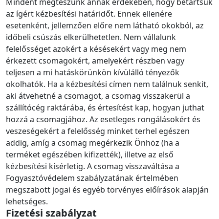
Mindent megteszünk annak érdekében, hogy betartsuk
az ígért kézbesítési határidőt. Ennek ellenére
esetenként, jellemzően előre nem látható okokból, az
időbeli csúszás elkerülhetetlen. Nem vállalunk
felelősséget azokért a késésekért vagy meg nem
érkezett csomagokért, amelyekért részben vagy
teljesen a mi hatáskörünkön kívülálló tényezők
okolhatók. Ha a kézbesítési címen nem találnuk senkit,
aki átvehetné a csomagot, a csomag visszakerül a
szállítócég raktárába, és értesítést kap, hogyan juthat
hozzá a csomagjához. Az esetleges rongálásokért és
veszeségekért a felelősség minket terhel egészen
addig, amíg a csomag megérkezik Önhöz (ha a
terméket egészében kifizették), illetve az első
kézbesítési kísérletig. A csomag visszaváltása a
Fogyasztóvédelem szabályzatának értelmében
megszabott jogai és egyéb törvényes előírások alapján
lehetséges.
Fizetési szabályzat