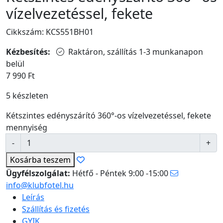
vízelvezetéssel, fekete
Cikkszám: KCS551BH01
Kézbesítés:
Raktáron, szállítás 1-3 munkanapon
belül
7 990
Ft
5 készleten
Kétszintes edényszárító 360°-os vízelvezetéssel, fekete
mennyiség
Kosárba
teszem
Ügyfélszolgálat:
Hétfő - Péntek 9:00 -15:00
info@klubfotel.hu
Leírás
Szállítás és fizetés
GYIK