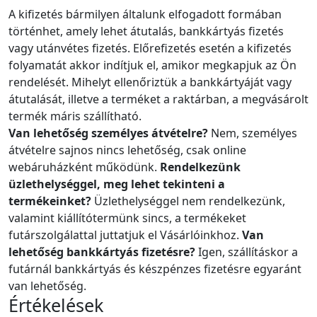
A kifizetés bármilyen általunk elfogadott formában
történhet, amely lehet átutalás, bankkártyás fizetés
vagy utánvétes fizetés. Előrefizetés esetén a kifizetés
folyamatát akkor indítjuk el, amikor megkapjuk az Ön
rendelését. Mihelyt ellenőriztük a bankkártyáját vagy
átutalását, illetve a terméket a raktárban, a megvásárolt
termék máris szállítható.
Van lehetőség személyes átvételre?
Nem, személyes
átvételre sajnos nincs lehetőség, csak online
webáruházként működünk.
Rendelkezünk
üzlethelységgel, meg lehet tekinteni a
termékeinket?
Üzlethelységgel nem rendelkezünk,
valamint kiállítótermünk sincs, a termékeket
futárszolgálattal juttatjuk el Vásárlóinkhoz.
Van
lehetőség bankkártyás fizetésre?
Igen, szállításkor a
futárnál bankkártyás és készpénzes fizetésre egyaránt
van lehetőség.
Értékelések