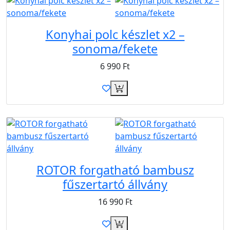
Konyhai polc készlet x2 –
sonoma/fekete
6 990
Ft
ROTOR forgatható bambusz
fűszertartó állvány
16 990
Ft