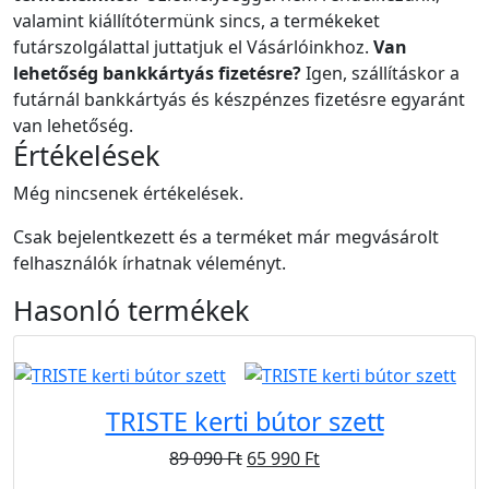
valamint kiállítótermünk sincs, a termékeket
futárszolgálattal juttatjuk el Vásárlóinkhoz.
Van
lehetőség bankkártyás fizetésre?
Igen, szállításkor a
futárnál bankkártyás és készpénzes fizetésre egyaránt
van lehetőség.
Értékelések
Még nincsenek értékelések.
Csak bejelentkezett és a terméket már megvásárolt
felhasználók írhatnak véleményt.
Hasonló
termékek
Újdonság
Akció
Ingyen
TRISTE kerti bútor szett
89 090
Ft
65 990
Ft