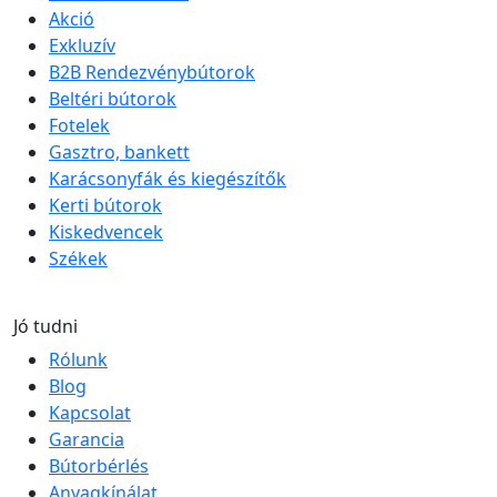
Akció
Exkluzív
B2B Rendezvénybútorok
Beltéri bútorok
Fotelek
Gasztro, bankett
Karácsonyfák és kiegészítők
Kerti bútorok
Kiskedvencek
Székek
Jó tudni
Rólunk
Blog
Kapcsolat
Garancia
Bútorbérlés
Anyagkínálat