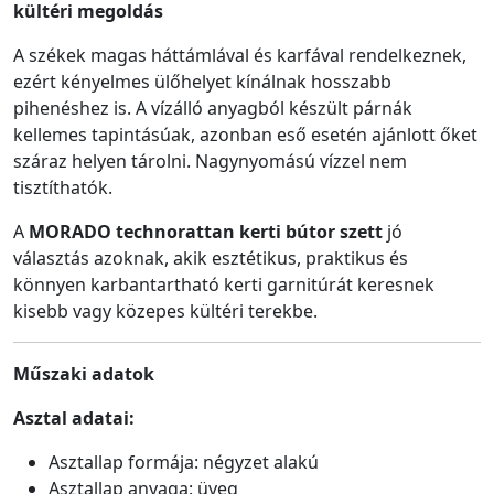
kültéri megoldás
A székek magas háttámlával és karfával rendelkeznek,
ezért kényelmes ülőhelyet kínálnak hosszabb
pihenéshez is. A vízálló anyagból készült párnák
kellemes tapintásúak, azonban eső esetén ajánlott őket
száraz helyen tárolni. Nagynyomású vízzel nem
tisztíthatók.
A
MORADO technorattan kerti bútor szett
jó
választás azoknak, akik esztétikus, praktikus és
könnyen karbantartható kerti garnitúrát keresnek
kisebb vagy közepes kültéri terekbe.
Műszaki adatok
Asztal adatai:
Asztallap formája: négyzet alakú
Asztallap anyaga: üveg