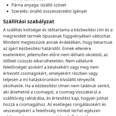
Párna anyaga: vízálló szövet
Szerelés: önálló összeszerelést igényel
Szállítási szabályzat
A szállítás költségei és időtartama a kézbesítési cím és a
megrendelt termék típusának függvényében változhat.
Mindent megteszünk annak érdekében, hogy betartsuk
az ígért kézbesítési határidőt. Ennek ellenére
esetenként, jellemzően előre nem látható okokból, az
időbeli csúszás elkerülhetetlen. Nem vállalunk
felelősséget azokért a késésekért vagy meg nem
érkezett csomagokért, amelyekért részben vagy
teljesen a mi hatáskörünkön kívülálló tényezők
okolhatók. Ha a kézbesítési címen nem találnuk senkit,
aki átvehetné a csomagot, a csomag visszakerül a
szállítócég raktárába, és értesítést kap, hogyan juthat
hozzá a csomagjához. Az esetleges rongálásokért és
veszeségekért a felelősség minket terhel egészen