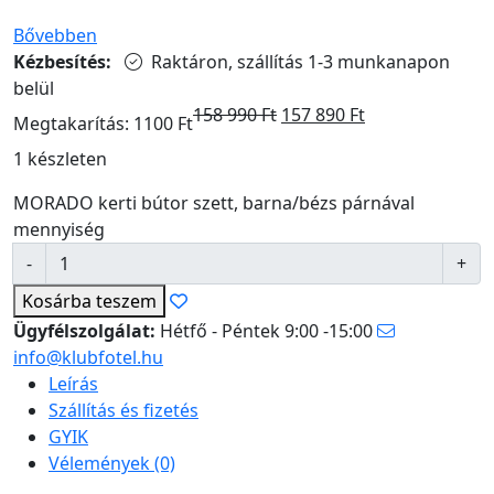
Bővebben
Kézbesítés:
Raktáron, szállítás 1-3 munkanapon
belül
158 990
Ft
157 890
Ft
Megtakarítás: 1100 Ft
1 készleten
MORADO kerti bútor szett, barna/bézs párnával
mennyiség
Kosárba
teszem
Ügyfélszolgálat:
Hétfő - Péntek 9:00 -15:00
info@klubfotel.hu
Leírás
Szállítás és fizetés
GYIK
Vélemények (0)