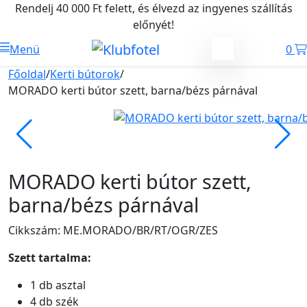
Rendelj 40 000 Ft felett, és élvezd az ingyenes szállítás
előnyét!
Menü
0
Főoldal
/
Kerti bútorok
/
MORADO kerti bútor szett, barna/bézs párnával
MORADO kerti bútor szett,
barna/bézs párnával
Cikkszám: ME.MORADO/BR/RT/OGR/ZES
Szett tartalma:
1 db asztal
4 db szék