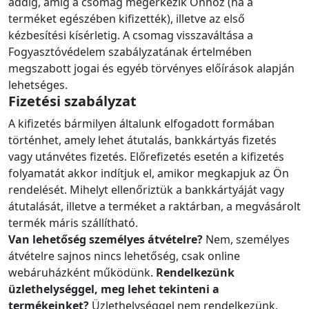
addig, amíg a csomag megérkezik Önhöz (ha a
terméket egészében kifizették), illetve az első
kézbesítési kísérletig. A csomag visszaváltása a
Fogyasztóvédelem szabályzatának értelmében
megszabott jogai és egyéb törvényes előírások alapján
lehetséges.
Fizetési szabályzat
A kifizetés bármilyen általunk elfogadott formában
történhet, amely lehet átutalás, bankkártyás fizetés
vagy utánvétes fizetés. Előrefizetés esetén a kifizetés
folyamatát akkor indítjuk el, amikor megkapjuk az Ön
rendelését. Mihelyt ellenőriztük a bankkártyáját vagy
átutalását, illetve a terméket a raktárban, a megvásárolt
termék máris szállítható.
Van lehetőség személyes átvételre?
Nem, személyes
átvételre sajnos nincs lehetőség, csak online
webáruházként működünk.
Rendelkezünk
üzlethelységgel, meg lehet tekinteni a
termékeinket?
Üzlethelységgel nem rendelkezünk,