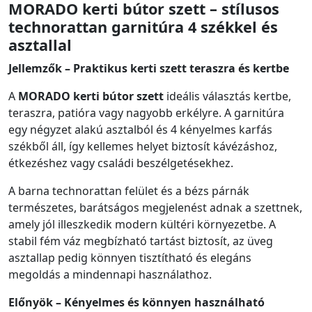
MORADO kerti bútor szett – stílusos
technorattan garnitúra 4 székkel és
asztallal
Jellemzők – Praktikus kerti szett teraszra és kertbe
A
MORADO kerti bútor szett
ideális választás kertbe,
teraszra, patióra vagy nagyobb erkélyre. A garnitúra
egy négyzet alakú asztalból és 4 kényelmes karfás
székből áll, így kellemes helyet biztosít kávézáshoz,
étkezéshez vagy családi beszélgetésekhez.
A barna technorattan felület és a bézs párnák
természetes, barátságos megjelenést adnak a szettnek,
amely jól illeszkedik modern kültéri környezetbe. A
stabil fém váz megbízható tartást biztosít, az üveg
asztallap pedig könnyen tisztítható és elegáns
megoldás a mindennapi használathoz.
Előnyök – Kényelmes és könnyen használható