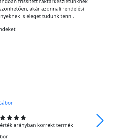
landóan frissített raktárkészletünknek
szönhetően, akár azonnali rendelési
ényeknek is eleget tudunk tenni.
-érték arányban korrekt termék
Azt kaptam 
bor
Nikoletta