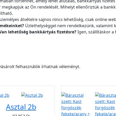
rmában történhet, amely lehet átutalás, bankkártyás fizetés 
or megkapjuk az Ön rendelését. Mihelyt ellenőriztük a bankká
ítható.
zemélyes átvételre sajnos nincs lehetőség, csak online 
ermékeinket?
Üzlethelységgel nem rendelkezünk, valamint ki
Van lehetőség bankkártyás fizetésre?
Igen, szállításkor 
ásárolt felhasználók írhatnak véleményt.
Újdonság
Akció
Ingyen
Asztal 2b