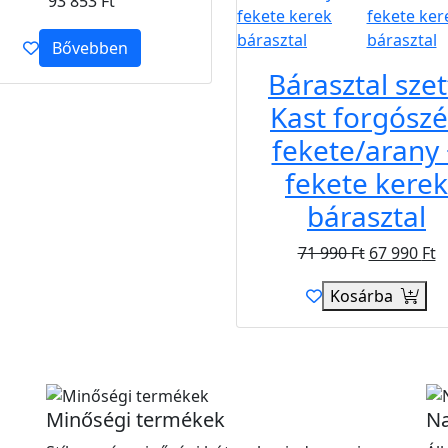
93 853
Ft
Bővebben
Bárasztal szet
Kast forgósz
fekete/arany 
fekete kerek
bárasztal
71 990
Ft
67 990
Ft
Kosárba
Minőségi termékek
Na