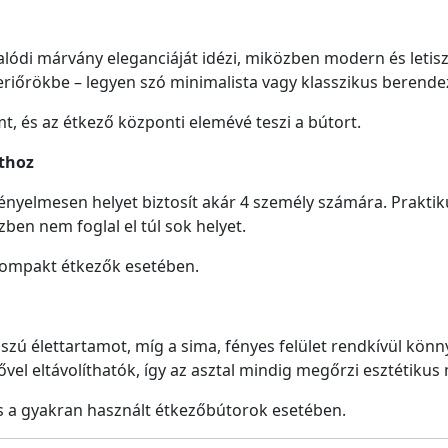
lódi márvány eleganciáját idézi, miközben modern és letisz
riőrökbe – legyen szó minimalista vagy klasszikus berende
t, és az étkező központi elemévé teszi a bútort.
thoz
nyelmesen helyet biztosít akár 4 személy számára. Praktiku
ben nem foglal el túl sok helyet.
kompakt étkezők esetében.
szú élettartamot, míg a sima, fényes felület rendkívül könn
l eltávolíthatók, így az asztal mindig megőrzi esztétikus
s a gyakran használt étkezőbútorok esetében.