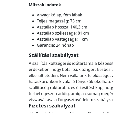
Műszaki adatok
Anyag: kőlap, fém lábak
Teljes magasság: 73 cm
Asztallap hossza: 140,3 cm
Asztallap szélessége: 81 cm
Asztallap vastagsága: 1 cm
Garancia: 24 hónap
Szállítási szabályzat
A szállítás költségei és időtartama a kézb
érdekében, hogy betartsuk az ígért kézbesít
elkerülhetetlen. Nem vállalunk felelőssége
hatáskörünkön kívülálló tényezők okolhatók.
szállítócég raktárába, és értesítést kap, h
terhel egészen addig, amíg a csomag megérke
visszaváltása a Fogyasztóvédelem szabályza
Fizetési szabályzat