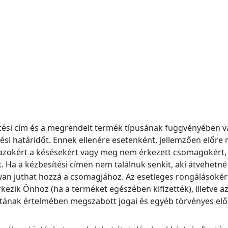
esítési cím és a megrendelt termék típusának függvényében
ési határidőt. Ennek ellenére esetenként, jellemzően előre 
t azokért a késésekért vagy meg nem érkezett csomagokért, 
 Ha a kézbesítési címen nem találnuk senkit, aki átvehetn
ogyan juthat hozzá a csomagjához. Az esetleges rongálásokér
zik Önhöz (ha a terméket egészében kifizették), illetve az 
tának értelmében megszabott jogai és egyéb törvényes előí