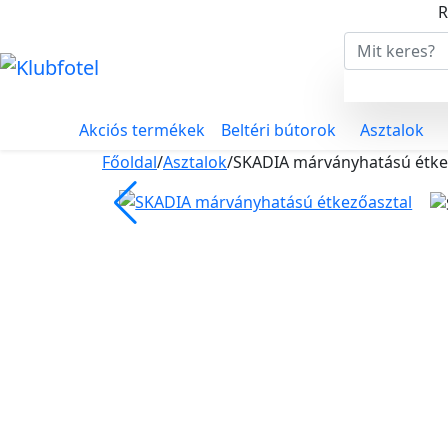
R
Akciós termékek
Beltéri bútorok
Asztalok
Főoldal
/
Asztalok
/
SKADIA márványhatású étke