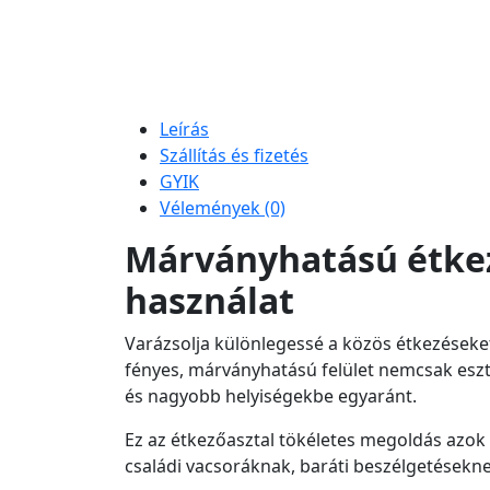
Leírás
Szállítás és fizetés
GYIK
Vélemények (0)
Márványhatású étkez
használat
Varázsolja különlegessé a közös étkezéseket
fényes, márványhatású felület nemcsak esztéti
és nagyobb helyiségekbe egyaránt.
Ez az étkezőasztal tökéletes megoldás azok s
családi vacsoráknak, baráti beszélgetésekne