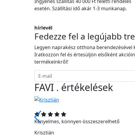
Ingyenes szállítás 40 000 Ft feletti rendelés
esetén. Szállítási idő akár 1-3 munkanap.
hírlevél
Fedezze fel a legújabb tr
Legyen naprakész otthona berendezésével 
Iratkozzon fel és értesüljön elsőként akcióin
termékeinkről!
FAVI
értékelések
.
et szerelni,
Kényelmes, könnyen összeszerelhető
Könnyű,
Krisztián