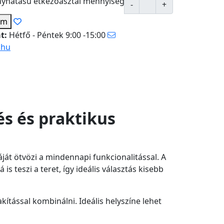
yhatású étkezőasztal mennyiség
em
at:
Hétfő - Péntek 9:00 -15:00
.hu
s és praktikus
ját ötvözi a mindennapi funkcionalitással. A
s teszi a teret, így ideális választás kisebb
ítással kombinálni. Ideális helyszíne lehet