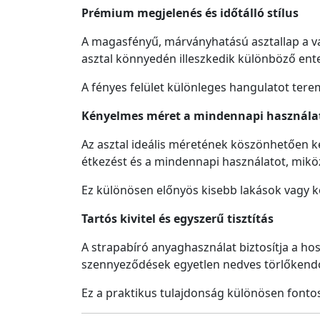
Prémium megjelenés és időtálló stílus
A magasfényű, márványhatású asztallap a va
asztal könnyedén illeszkedik különböző ente
A fényes felület különleges hangulatot terem
Kényelmes méret a mindennapi használa
Az asztal ideális méretének köszönhetően ké
étkezést és a mindennapi használatot, miköz
Ez különösen előnyös kisebb lakások vagy 
Tartós kivitel és egyszerű tisztítás
A strapabíró anyaghasználat biztosítja a hos
szennyeződések egyetlen nedves törlőkendőve
Ez a praktikus tulajdonság különösen fonto