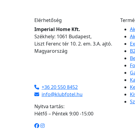
Elérhetőség
Termé
Imperial Home Kft.
Ak
Székhely: 1061 Budapest,
Ak
Liszt Ferenc tér 10. 2. em. 3.A. ajtó.
Ex
Magyarország
B
Be
Fo
Ga
Ka
+36 20 550 8452
Ke
info@klubfotel.hu
K
S
Nyitva tartás:
Hétfő – Péntek 9:00 -15:00