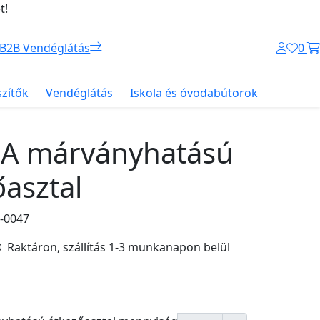
t!
B2B Vendéglátás
0
szítők
Vendéglátás
Iskola és óvodabútorok
A márványhatású
asztal
-0047
Raktáron, szállítás 1-3 munkanapon belül