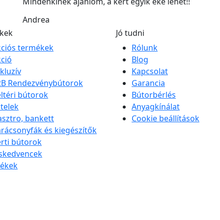
Mindenkinek ajánlom, a kert egyik éke lehet!!
Andrea
kek
Jó tudni
ciós termékek
Rólunk
ció
Blog
kluzív
Kapcsolat
2B Rendezvénybútorok
Garancia
ltéri bútorok
Bútorbérlés
telek
Anyagkínálat
sztro, bankett
Cookie beállítások
rácsonyfák és kiegészítők
rti bútorok
iskedvencek
zékek