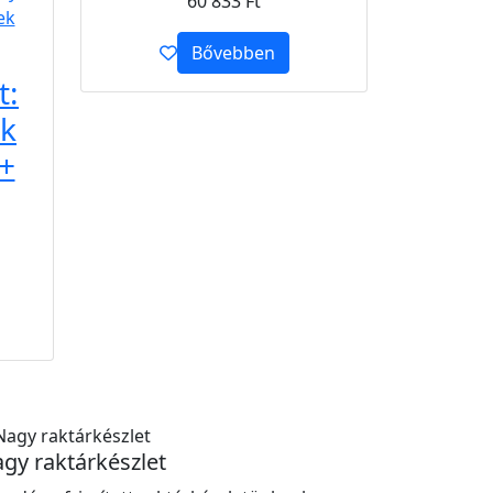
60 833
Ft
Bővebben
t:
ék
+
gy raktárkészlet