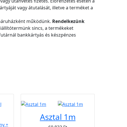
vagy utánvétes fizetés. Előrefizetés esetén a
rtyáját vagy átutalását, illetve a terméket a
webáruházként működünk.
Rendelkezünk
állítótermünk sincs, a termékeket
a futárnál bankkártyás és készpénzes
B2B
Asztal 1m