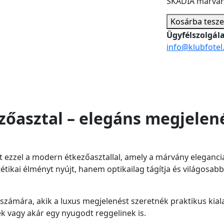
SKADIA márván
Kosárba
tesz
Ügyfélszolgál
info@klubfotel
őasztal – elegáns megjelené
 ezzel a modern étkezőasztallal, amely a márvány eleganciá
kai élményt nyújt, hanem optikailag tágítja és világosabbá i
zámára, akik a luxus megjelenést szeretnék praktikus kialak
k vagy akár egy nyugodt reggelinek is.