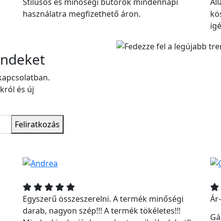
Stílusos és minőségi bútorok mindennapi
Ál
használatra megfizethető áron.
kö
ig
endeket
kapcsolatban.
król és új
Feliratkozás
Egyszerű összeszerelni. A termék minőségi
Ár
darab, nagyon szép!!! A termék tökéletes!!!
Gá