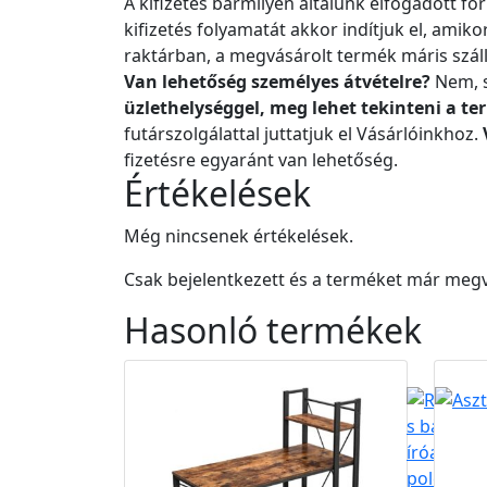
A kifizetés bármilyen általunk elfogadott fo
kifizetés folyamatát akkor indítjuk el, amik
raktárban, a megvásárolt termék máris száll
Van lehetőség személyes átvételre?
Nem, s
üzlethelységgel, meg lehet tekinteni a t
futárszolgálattal juttatjuk el Vásárlóinkhoz.
fizetésre egyaránt van lehetőség.
Értékelések
Még nincsenek értékelések.
Csak bejelentkezett és a terméket már megv
Hasonló
termékek
Akció
Ingyen
B2B