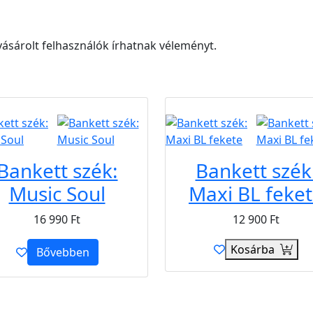
ásárolt felhasználók írhatnak véleményt.
B2B
Bankett szék:
Bankett szék
Music Soul
Maxi BL feke
16 990
Ft
12 900
Ft
Kosárba
Bővebben