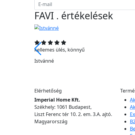
FAVI
értékelések
.
 amik
kellemes ülés, könnyű
agolva.
Istvánné
eztek.
Elérhetőség
Termé
Imperial Home Kft.
Ak
Székhely: 1061 Budapest,
Ak
Liszt Ferenc tér 10. 2. em. 3.A. ajtó.
Ex
Magyarország
B
Be