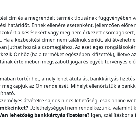
esítési cím és a megrendelt termék típusának függvényében
ési határidőt. Ennek ellenére esetenként, jellemzően előre 
t azokért a késésekért vagy meg nem érkezett csomagokért, 
 Ha a kézbesítési címen nem találnuk senkit, aki átvehetn
ogyan juthat hozzá a csomagjához. Az esetleges rongálásokér
zik Önhöz (ha a terméket egészében kifizették), illetve az 
tának értelmében megszabott jogai és egyéb törvényes előí
rmában történhet, amely lehet átutalás, bankkártyás fizetés 
or megkapjuk az Ön rendelését. Mihelyt ellenőriztük a bankká
ítható.
zemélyes átvételre sajnos nincs lehetőség, csak online 
ermékeinket?
Üzlethelységgel nem rendelkezünk, valamint ki
Van lehetőség bankkártyás fizetésre?
Igen, szállításkor 