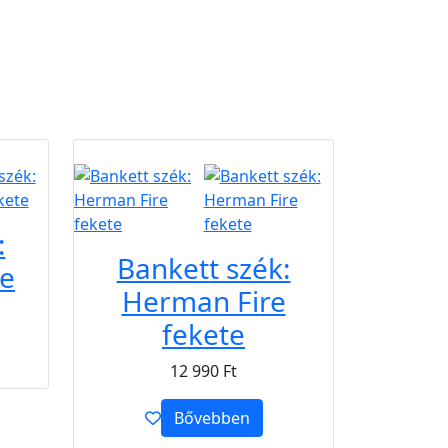
B2B
:
Bankett szék:
te
Herman Fire
fekete
12 990
Ft
Bővebben