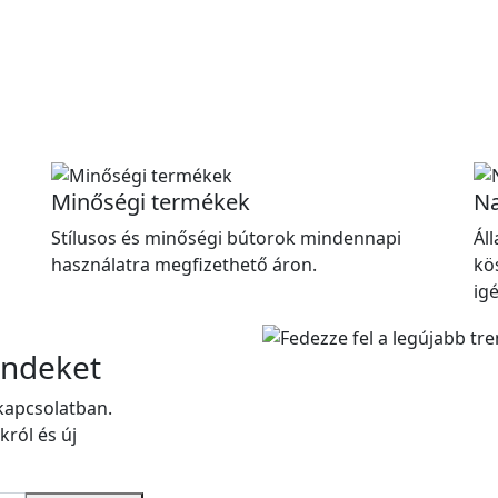
Minőségi termékek
Na
Stílusos és minőségi bútorok mindennapi
Ál
használatra megfizethető áron.
kö
ig
endeket
kapcsolatban.
król és új