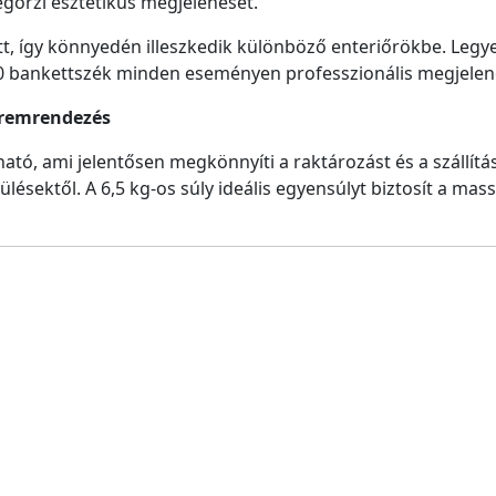
őrzi esztétikus megjelenését.
tt, így könnyedén illeszkedik különböző enteriőrökbe. Legy
0 bankettszék minden eseményen professzionális megjelenés
eremrendezés
ató, ami jelentősen megkönnyíti a raktározást és a szállítá
lésektől. A 6,5 kg-os súly ideális egyensúlyt biztosít a ma