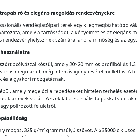
trapabíró és elegáns megoldás rendezvényekre
sszionális vendéglátóipari terek egyik legmegbízhatóbb vá
 változata, amely a tartósságot, a kényelmet és az elegáns me
s rendezvényhelyszínek számára, ahol a minőség és az egy
v használatra
zórt acélvázzal készül, amely 20×20 mm-es profilból és 1,2
von is megmarad, még intenzív igénybevétel mellett is. A f
ak és a gyakori mozgatásnak.
 épül, amely megelőzi a repedéseket hirtelen terhelés esetén
dik az évek során. A szék lábai speciális talpakkal vannak 
agy polírozott felületről.
opásállóság
ely magas, 325 g/m² grammsúlyú szövet. A ≥35000 ciklusos 