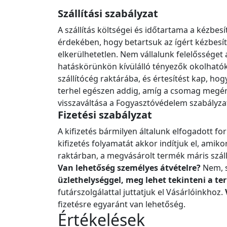
Szállítási szabályzat
A szállítás költségei és időtartama a kézb
érdekében, hogy betartsuk az ígért kézbesít
elkerülhetetlen. Nem vállalunk felelőssége
hatáskörünkön kívülálló tényezők okolhatók.
szállítócég raktárába, és értesítést kap, h
terhel egészen addig, amíg a csomag megérke
visszaváltása a Fogyasztóvédelem szabályza
Fizetési szabályzat
A kifizetés bármilyen általunk elfogadott fo
kifizetés folyamatát akkor indítjuk el, amik
raktárban, a megvásárolt termék máris száll
Van lehetőség személyes átvételre?
Nem, s
üzlethelységgel, meg lehet tekinteni a t
futárszolgálattal juttatjuk el Vásárlóinkhoz.
fizetésre egyaránt van lehetőség.
Értékelések