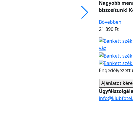
Nagyobb menn
biztosítunk! K
Bővebben
21 890
Ft
Engedélyezett 
Ajánlatot kér
Ügyfélszolgál
info@klubfotel