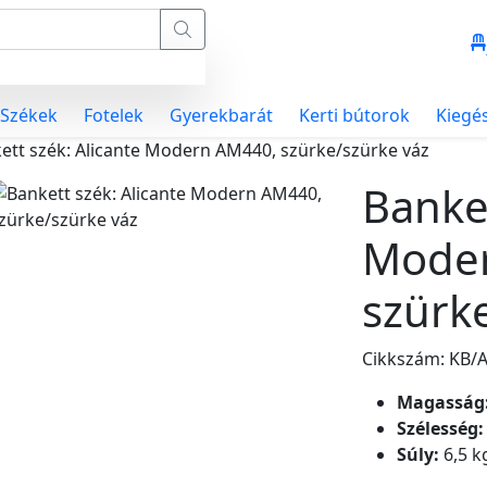
Székek
Fotelek
Gyerekbarát
Kerti bútorok
Kiegé
ett szék: Alicante Modern AM440, szürke/szürke váz
Banket
Mode
szürk
Cikkszám: KB
Magasság
Szélesség:
Súly:
6,5 k