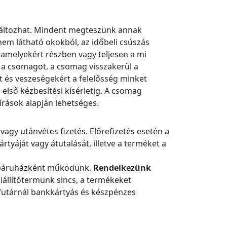
 változhat. Mindent megteszünk annak
nem látható okokból, az időbeli csúszás
amelyekért részben vagy teljesen a mi
é a csomagot, a csomag visszakerül a
t és veszeségekért a felelősség minket
első kézbesítési kísérletig. A csomag
rások alapján lehetséges.
vagy utánvétes fizetés. Előrefizetés esetén a
rtyáját vagy átutalását, illetve a terméket a
webáruházként működünk.
Rendelkezünk
állítótermünk sincs, a termékeket
a futárnál bankkártyás és készpénzes