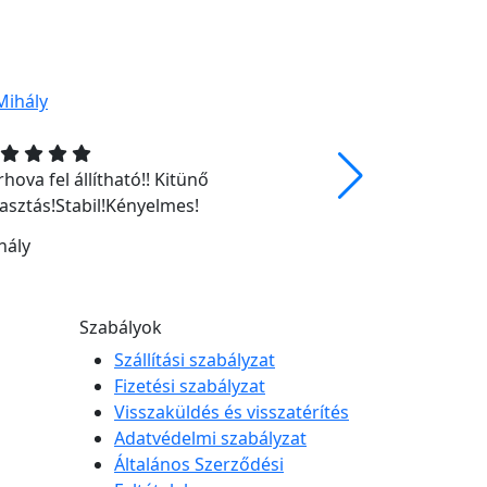
hova fel állítható!! Kitünő
Azt kaptam 
lasztás!Stabil!Kényelmes!
Nikoletta
hály
Szabályok
Szállítási szabályzat
Fizetési szabályzat
Visszaküldés és visszatérítés
Adatvédelmi szabályzat
Általános Szerződési