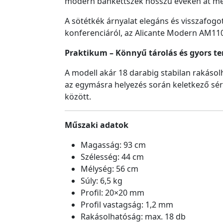
modern bankettszék hosszú éveken át meg
A sötétkék árnyalat elegáns és visszafogo
konferenciáról, az Alicante Modern AM11
Praktikum – Könnyű tárolás és gyors t
A modell akár 18 darabig stabilan rakásolh
az egymásra helyezés során keletkező sérü
között.
Műszaki adatok
Magasság: 93 cm
Szélesség: 44 cm
Mélység: 56 cm
Súly: 6,5 kg
Profil: 20×20 mm
Profil vastagság: 1,2 mm
Rakásolhatóság: max. 18 db