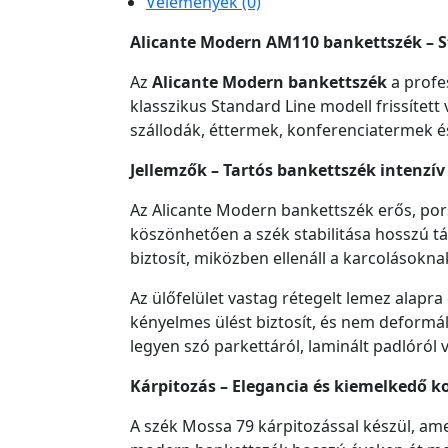
Vélemények (0)
Alicante Modern AM110 bankettszék – S
Az
Alicante Modern bankettszék
a profe
klasszikus Standard Line modell frissített
szállodák, éttermek, konferenciatermek é
Jellemzők – Tartós bankettszék intenzí
Az Alicante Modern bankettszék erős, pors
köszönhetően a szék stabilitása hosszú tá
biztosít, miközben ellenáll a karcolásokn
Az ülőfelület vastag rétegelt lemez alapra
kényelmes ülést biztosít, és nem deformáló
legyen szó parkettáról, laminált padlóról v
Kárpitozás – Elegancia és kiemelkedő k
A szék Mossa 79 kárpitozással készül, am