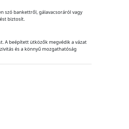
en szó bankettről, gálavacsoráról vagy
t biztosít.
st. A beépített ütközők megvédik a vázat
sszivitás és a könnyű mozgathatóság