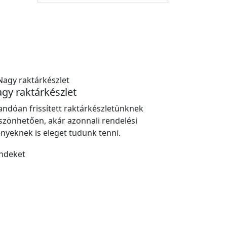
gy raktárkészlet
landóan frissített raktárkészletünknek
szönhetően, akár azonnali rendelési
ényeknek is eleget tudunk tenni.