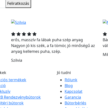
Feliratkozás
erős, masszív fa lábak puha szép anyag
Bár
Nagyon jó kis szék, a fa tömör, jó minőségű az
vá
anyag kellemes puha, szép.
Mi
Szilvia
kek
Jó tudni
ciós termékek
Rólunk
ció
Blog
kluzív
Kapcsolat
2B Rendezvénybútorok
Garancia
ltéri bútorok
Bútorbérlés