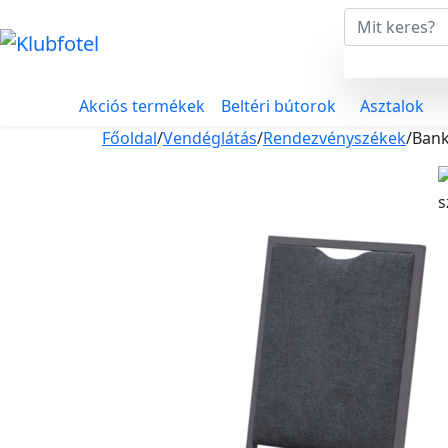
Akciós termékek
Beltéri bútorok
Asztalok
Főoldal
/
Vendéglátás
/
Rendezvényszékek
/
Bank