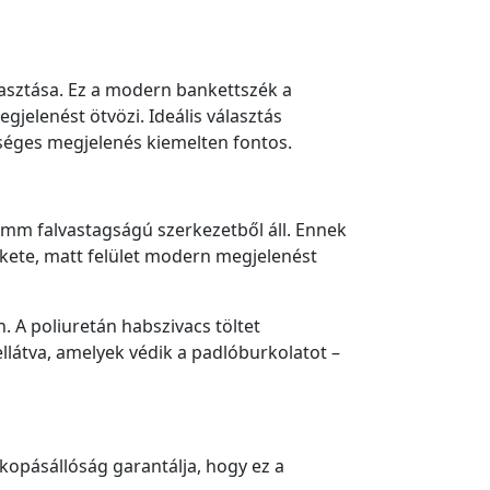
lasztása. Ez a modern bankettszék a
gjelenést ötvözi. Ideális választás
séges megjelenés kiemelten fontos.
 mm falvastagságú szerkezetből áll. Ennek
ekete, matt felület modern megjelenést
. A poliuretán habszivacs töltet
ellátva, amelyek védik a padlóburkolatot –
kopásállóság garantálja, hogy ez a