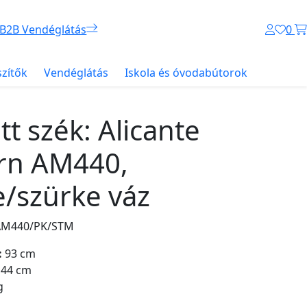
B2B Vendéglátás
0
szítők
Vendéglátás
Iskola és óvodabútorok
t szék: Alicante
rn AM440,
e/szürke váz
/AM440/PK/STM
:
93 cm
44 cm
g