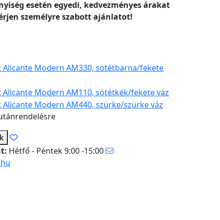
yiség esetén egyedi, kedvezményes árakat
érjen személyre szabott ajánlatot!
utánrendelésre
ek
at:
Hétfő - Péntek 9:00 -15:00
.hu