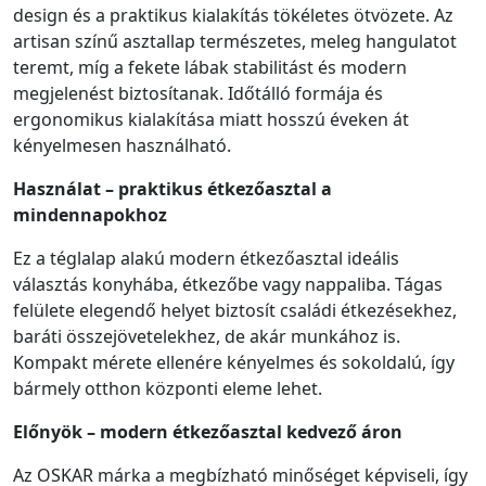
design és a praktikus kialakítás tökéletes ötvözete. Az
artisan színű asztallap természetes, meleg hangulatot
teremt, míg a fekete lábak stabilitást és modern
megjelenést biztosítanak. Időtálló formája és
ergonomikus kialakítása miatt hosszú éveken át
kényelmesen használható.
Használat – praktikus étkezőasztal a
mindennapokhoz
Ez a téglalap alakú modern étkezőasztal ideális
választás konyhába, étkezőbe vagy nappaliba. Tágas
felülete elegendő helyet biztosít családi étkezésekhez,
baráti összejövetelekhez, de akár munkához is.
Kompakt mérete ellenére kényelmes és sokoldalú, így
bármely otthon központi eleme lehet.
Előnyök – modern étkezőasztal kedvező áron
Az OSKAR márka a megbízható minőséget képviseli, így