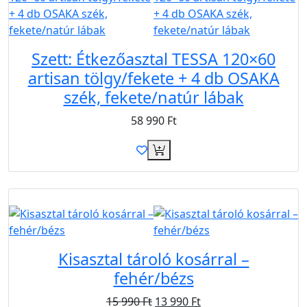
Szett: Étkezőasztal TESSA 120×60
artisan tölgy/fekete + 4 db OSAKA
szék, fekete/natúr lábak
58 990
Ft
Akció
Kisasztal tároló kosárral –
fehér/bézs
15 990
Ft
13 990
Ft