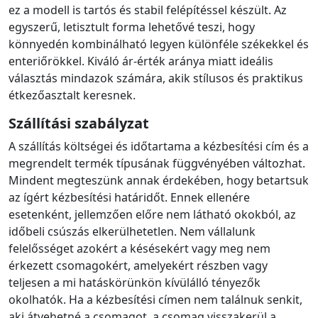
ez a modell is tartós és stabil felépítéssel készült. Az
egyszerű, letisztult forma lehetővé teszi, hogy
könnyedén kombinálható legyen különféle székekkel és
enteriőrökkel. Kiváló ár-érték aránya miatt ideális
választás mindazok számára, akik stílusos és praktikus
étkezőasztalt keresnek.
Szállítási szabályzat
A szállítás költségei és időtartama a kézbesítési cím és a
megrendelt termék típusának függvényében változhat.
Mindent megteszünk annak érdekében, hogy betartsuk
az ígért kézbesítési határidőt. Ennek ellenére
esetenként, jellemzően előre nem látható okokból, az
időbeli csúszás elkerülhetetlen. Nem vállalunk
felelősséget azokért a késésekért vagy meg nem
érkezett csomagokért, amelyekért részben vagy
teljesen a mi hatáskörünkön kívülálló tényezők
okolhatók. Ha a kézbesítési címen nem találnuk senkit,
aki átvehetné a csomagot, a csomag visszakerül a