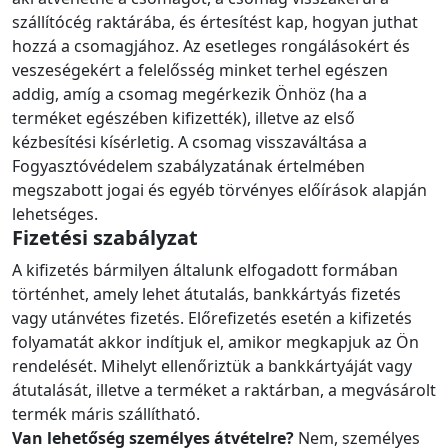
szállítócég raktárába, és értesítést kap, hogyan juthat
hozzá a csomagjához. Az esetleges rongálásokért és
veszeségekért a felelősség minket terhel egészen
addig, amíg a csomag megérkezik Önhöz (ha a
terméket egészében kifizették), illetve az első
kézbesítési kísérletig. A csomag visszaváltása a
Fogyasztóvédelem szabályzatának értelmében
megszabott jogai és egyéb törvényes előírások alapján
lehetséges.
Fizetési szabályzat
A kifizetés bármilyen általunk elfogadott formában
történhet, amely lehet átutalás, bankkártyás fizetés
vagy utánvétes fizetés. Előrefizetés esetén a kifizetés
folyamatát akkor indítjuk el, amikor megkapjuk az Ön
rendelését. Mihelyt ellenőriztük a bankkártyáját vagy
átutalását, illetve a terméket a raktárban, a megvásárolt
termék máris szállítható.
Van lehetőség személyes átvételre?
Nem, személyes