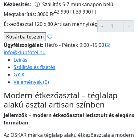
Kézbesítés:
Szállítás 5-7 munkanapon belül
42 990
Ft
39 990
Ft
Megtakarítás: 3000 Ft
Étkezőasztal 120 x 80 Artisan mennyiség
Kosárba
teszem
Ügyfélszolgálat:
Hétfő - Péntek 9:00 -15:00
info@klubfotel.hu
Leírás
Szállítás és fizetés
GYIK
Vélemények (0)
Modern étkezőasztal – téglalap
alakú asztal artisan színben
Jellemzők – modern étkezőasztal letisztult és elegáns
formában
Az OSKAR márka téglalap alakú étkezőasztala a modern