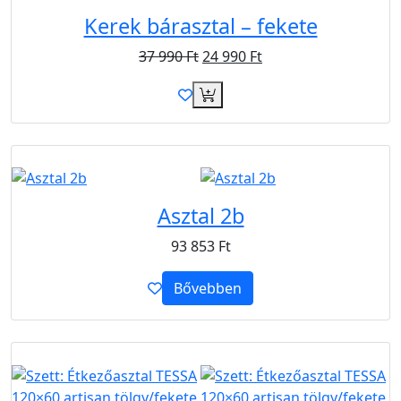
Kerek bárasztal – fekete
37 990
Ft
24 990
Ft
B2B
Asztal 2b
93 853
Ft
Bővebben
Újdonság
Ingyen