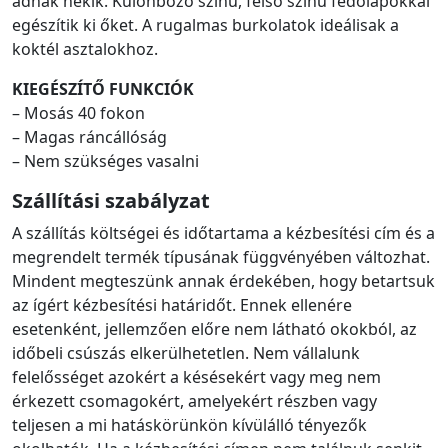
adnak nekik. Különböző színű, felső színű fedőlapokkal
egészítik ki őket. A rugalmas burkolatok ideálisak a
koktél asztalokhoz.
KIEGÉSZÍTŐ FUNKCIÓK
– Mosás 40 fokon
– Magas ráncállóság
– Nem szükséges vasalni
Szállítási szabályzat
A szállítás költségei és időtartama a kézbesítési cím és a
megrendelt termék típusának függvényében változhat.
Mindent megteszünk annak érdekében, hogy betartsuk
az ígért kézbesítési határidőt. Ennek ellenére
esetenként, jellemzően előre nem látható okokból, az
időbeli csúszás elkerülhetetlen. Nem vállalunk
felelősséget azokért a késésekért vagy meg nem
érkezett csomagokért, amelyekért részben vagy
teljesen a mi hatáskörünkön kívülálló tényezők