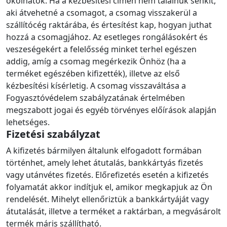
okolhatók. Ha a kézbesítési címen nem találnuk senkit,
aki átvehetné a csomagot, a csomag visszakerül a
szállítócég raktárába, és értesítést kap, hogyan juthat
hozzá a csomagjához. Az esetleges rongálásokért és
veszeségekért a felelősség minket terhel egészen
addig, amíg a csomag megérkezik Önhöz (ha a
terméket egészében kifizették), illetve az első
kézbesítési kísérletig. A csomag visszaváltása a
Fogyasztóvédelem szabályzatának értelmében
megszabott jogai és egyéb törvényes előírások alapján
lehetséges.
Fizetési szabályzat
A kifizetés bármilyen általunk elfogadott formában
történhet, amely lehet átutalás, bankkártyás fizetés
vagy utánvétes fizetés. Előrefizetés esetén a kifizetés
folyamatát akkor indítjuk el, amikor megkapjuk az Ön
rendelését. Mihelyt ellenőriztük a bankkártyáját vagy
átutalását, illetve a terméket a raktárban, a megvásárolt
termék máris szállítható.