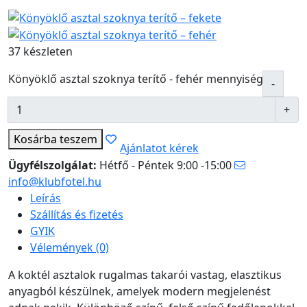
37 készleten
Könyöklő asztal szoknya terítő - fehér mennyiség
Kosárba
teszem
Ajánlatot kérek
Ügyfélszolgálat:
Hétfő - Péntek 9:00 -15:00
info@klubfotel.hu
Leírás
Szállítás és fizetés
GYIK
Vélemények (0)
A koktél asztalok rugalmas takarói vastag, elasztikus
anyagból készülnek, amelyek modern megjelenést