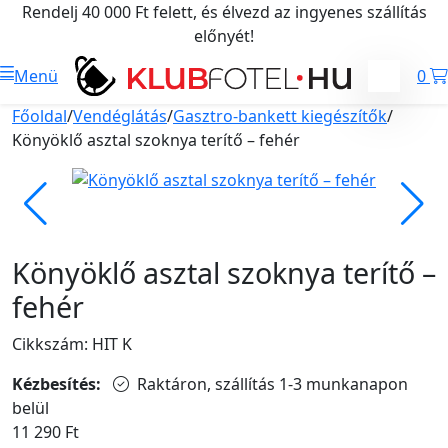
Rendelj 40 000 Ft felett, és élvezd az ingyenes szállítás
előnyét!
Menü
0
Főoldal
/
Vendéglátás
/
Gasztro-bankett kiegészítők
/
Könyöklő asztal szoknya terítő – fehér
Könyöklő asztal szoknya terítő –
fehér
Cikkszám: HIT K
Kézbesítés:
Raktáron, szállítás 1-3 munkanapon
belül
11 290
Ft