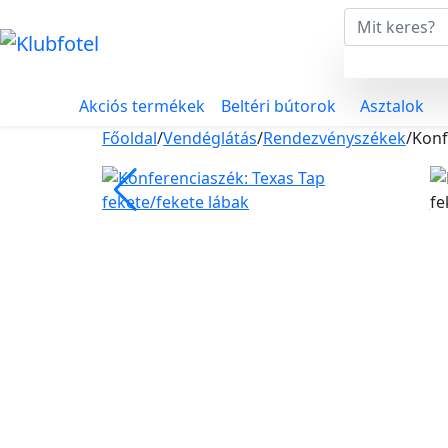
Akciós termékek
Beltéri bútorok
Asztalok
Főoldal
/
Vendéglátás
/
Rendezvényszékek
/
Konf