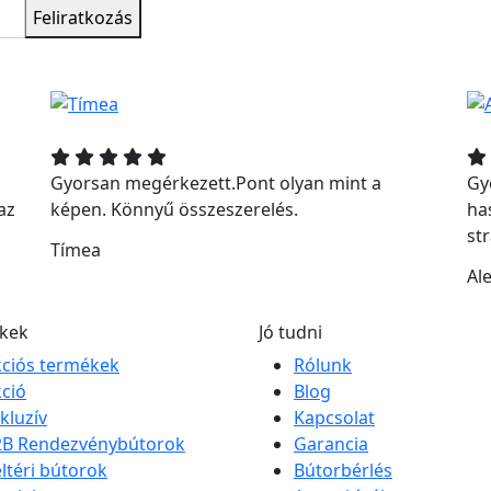
Feliratkozás
Gyorsan megérkezett.Pont olyan mint a
Gyo
az
képen. Könnyű összeszerelés.
ha
st
Tímea
Ale
kek
Jó tudni
ciós termékek
Rólunk
ció
Blog
kluzív
Kapcsolat
2B Rendezvénybútorok
Garancia
ltéri bútorok
Bútorbérlés