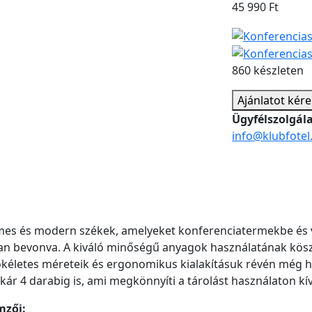
45 990
Ft
860 készleten
Ajánlatot kér
Ügyfélszolgál
info@klubfotel
es és modern székek, amelyeket konferenciatermekbe és v
l van bevonva. A kiváló minőségű anyagok használatának kö
Tökéletes méreteik és ergonomikus kialakításuk révén még 
r 4 darabig is, ami megkönnyíti a tárolást használaton kív
mzői: