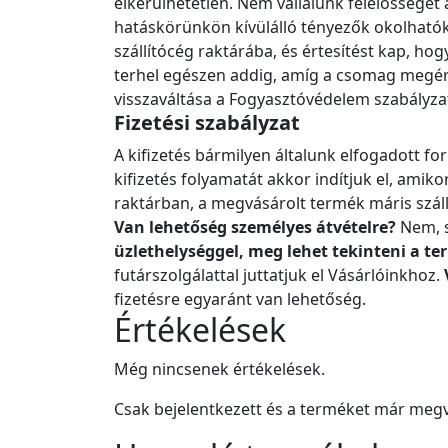
elkerülhetetlen. Nem vállalunk felelőssége
hatáskörünkön kívülálló tényezők okolhatók.
szállítócég raktárába, és értesítést kap, h
terhel egészen addig, amíg a csomag megérke
visszaváltása a Fogyasztóvédelem szabályza
Fizetési szabályzat
A kifizetés bármilyen általunk elfogadott fo
kifizetés folyamatát akkor indítjuk el, amik
raktárban, a megvásárolt termék máris száll
Van lehetőség személyes átvételre?
Nem, s
üzlethelységgel, meg lehet tekinteni a t
futárszolgálattal juttatjuk el Vásárlóinkhoz.
fizetésre egyaránt van lehetőség.
Értékelések
Még nincsenek értékelések.
Csak bejelentkezett és a terméket már megv