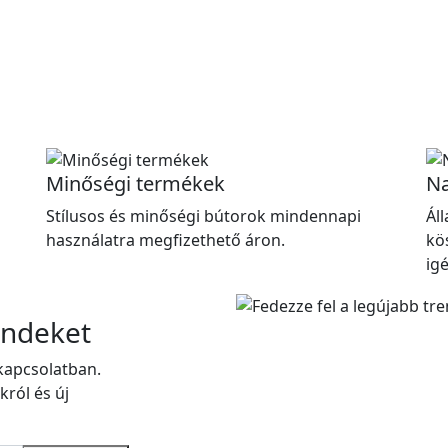
Minőségi termékek
Na
Stílusos és minőségi bútorok mindennapi
Ál
használatra megfizethető áron.
kö
ig
endeket
kapcsolatban.
król és új