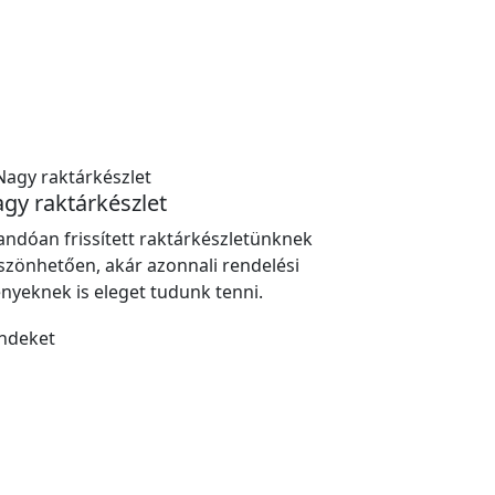
gy raktárkészlet
landóan frissített raktárkészletünknek
szönhetően, akár azonnali rendelési
ényeknek is eleget tudunk tenni.