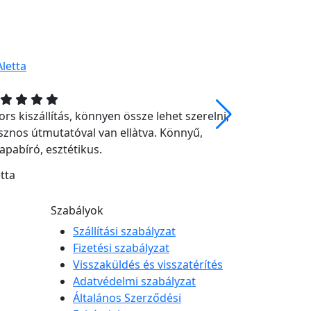
rs kiszállítás, könnyen össze lehet szerelni,
Stabil Tart
sznos útmutatóval van ellàtva. Könnyű,
precízen, e
rapabíró, esztétikus.
Gyorsan, s
Nagyon elé
tta
Névtelen
Szabályok
Szállítási szabályzat
Fizetési szabályzat
Visszaküldés és visszatérítés
Adatvédelmi szabályzat
Általános Szerződési