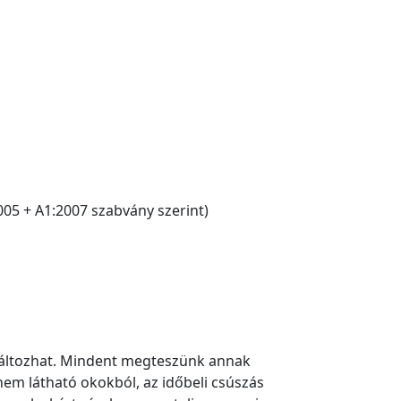
005 + A1:2007 szabvány szerint)
 változhat. Mindent megteszünk annak
nem látható okokból, az időbeli csúszás