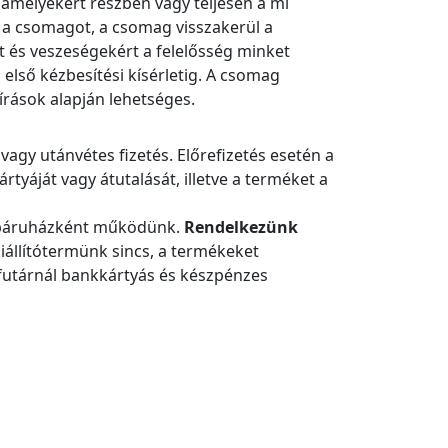
amelyekért részben vagy teljesen a mi
é a csomagot, a csomag visszakerül a
t és veszeségekért a felelősség minket
első kézbesítési kísérletig. A csomag
rások alapján lehetséges.
vagy utánvétes fizetés. Előrefizetés esetén a
rtyáját vagy átutalását, illetve a terméket a
webáruházként működünk.
Rendelkezünk
állítótermünk sincs, a termékeket
a futárnál bankkártyás és készpénzes