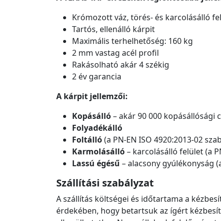
Krómozott váz, törés- és karcolásálló fel
Tartós, ellenálló kárpit
Maximális terhelhetőség: 160 kg
2 mm vastag acél profil
Rakásolható akár 4 székig
2 év garancia
A kárpit jellemzői:
Kopásálló
– akár 90 000 kopásállósági 
Folyadékálló
Foltálló
(a PN-EN ISO 4920:2013-02 szab
Karmolásálló
– karcolásálló felület (a
Lassú égésű
– alacsony gyúlékonyság (
Szállítási szabályzat
A szállítás költségei és időtartama a kézb
érdekében, hogy betartsuk az ígért kézbesít