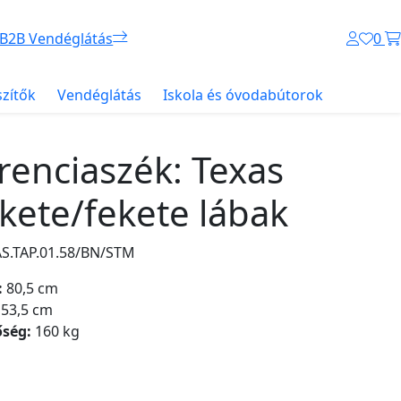
B2B Vendéglátás
0
szítők
Vendéglátás
Iskola és óvodabútorok
renciaszék: Texas
kete/fekete lábak
AS.TAP.01.58/BN/STM
:
80,5 cm
53,5 cm
őség:
160 kg