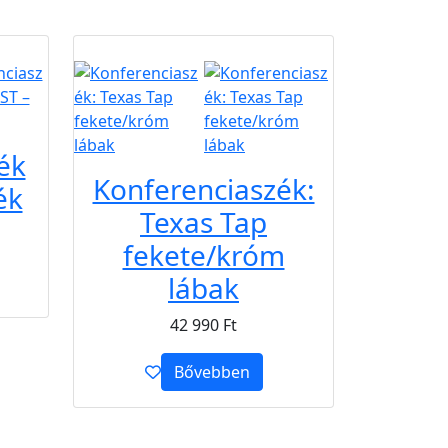
B2B
ék
Konferenciaszék:
ék
Texas Tap
fekete/króm
lábak
42 990
Ft
Bővebben