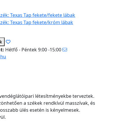
ek
at:
Hétfő - Péntek 9:00 -15:00
.hu
endéglátóipari létesítményekbe terveztek.
szönhetően a székek rendkívül masszívak, és
hosszabb ülés esetén is kényelmesek.
ül.