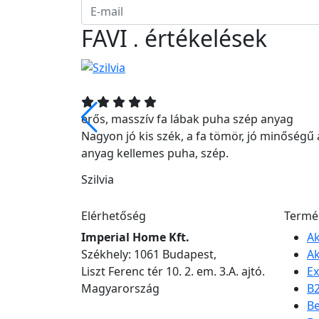
FAVI
értékelések
.
, igényes
erős, masszív fa lábak puha szép anyag
Nagyon jó kis szék, a fa tömör, jó minőségű 
anyag kellemes puha, szép.
Szilvia
Elérhetőség
Termé
Imperial Home Kft.
Ak
Székhely: 1061 Budapest,
Ak
Liszt Ferenc tér 10. 2. em. 3.A. ajtó.
Ex
Magyarország
B
Be