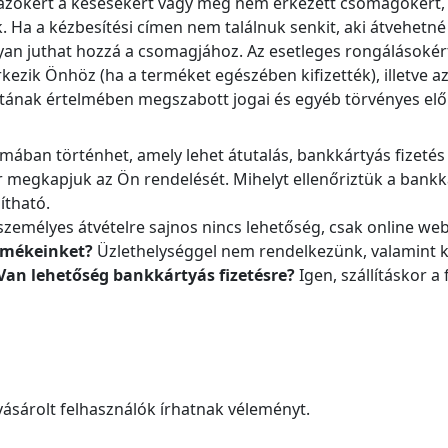
t azokért a késésekért vagy meg nem érkezett csomagokért, 
 Ha a kézbesítési címen nem találnuk senkit, aki átvehetn
ogyan juthat hozzá a csomagjához. Az esetleges rongálásokér
zik Önhöz (ha a terméket egészében kifizették), illetve az 
tának értelmében megszabott jogai és egyéb törvényes előí
rmában történhet, amely lehet átutalás, bankkártyás fizetés 
or megkapjuk az Ön rendelését. Mihelyt ellenőriztük a bankká
ítható.
zemélyes átvételre sajnos nincs lehetőség, csak online 
ermékeinket?
Üzlethelységgel nem rendelkezünk, valamint ki
Van lehetőség bankkártyás fizetésre?
Igen, szállításkor 
ásárolt felhasználók írhatnak véleményt.