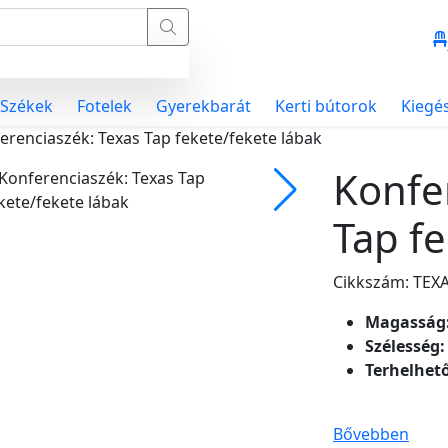
Székek
Fotelek
Gyerekbarát
Kerti bútorok
Kiegé
erenciaszék: Texas Tap fekete/fekete lábak
Konfe
Tap fe
Cikkszám: TEX
Magasság
Szélesség:
Terhelhet
Bővebben