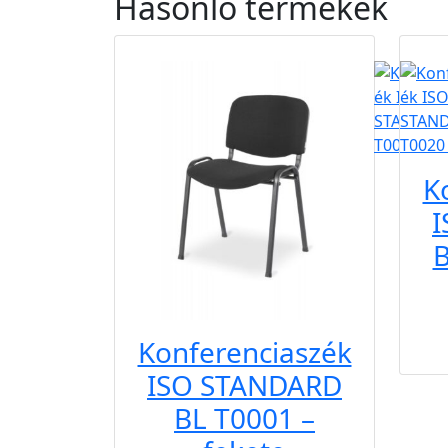
Hasonló
termékek
B2B
B2B
K
B
Konferenciaszék
ISO STANDARD
BL T0001 –