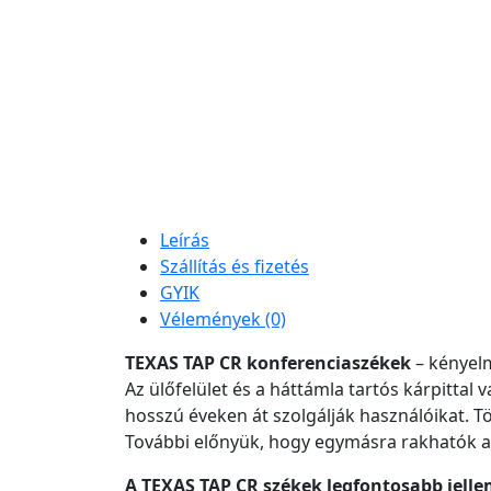
Leírás
Szállítás és fizetés
GYIK
Vélemények (0)
TEXAS TAP CR konferenciaszékek
– kényelm
Az ülőfelület és a háttámla tartós kárpitta
hosszú éveken át szolgálják használóikat. 
További előnyük, hogy egymásra rakhatók aká
A TEXAS TAP CR székek legfontosabb jelle