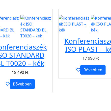
B2B
Konferenciasz
onferenciaszék
ISO PLAST – k
ISO STANDARD
17 990
Ft
L T0020 – kék
Bővebben
18 490
Ft
Bővebben