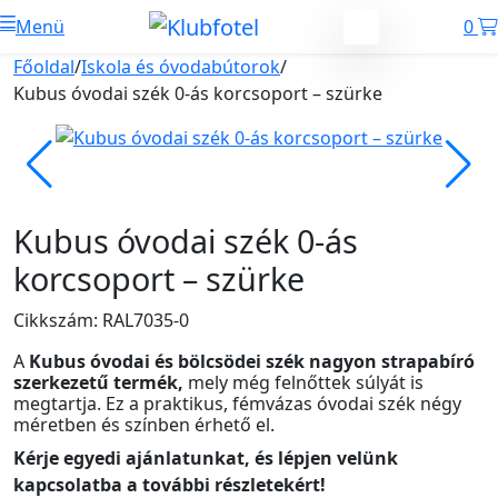
Menü
0
Főoldal
/
Iskola és óvodabútorok
/
Kubus óvodai szék 0-ás korcsoport – szürke
Kubus óvodai szék 0-ás
korcsoport – szürke
Cikkszám: RAL7035-0
A
Kubus óvodai és bölcsödei szék nagyon strapabíró
szerkezetű termék,
mely még felnőttek súlyát is
megtartja. Ez a praktikus, fémvázas óvodai szék négy
méretben és színben érhető el.
Kérje egyedi ajánlatunkat, és lépjen velünk
kapcsolatba a további részletekért!