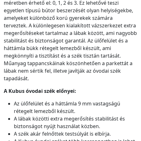
méretben érhető el: 0, 1, 2 és 3. Ez lehetővé teszi
egyetlen típusú bútor beszerzését olyan helyiségekbe,
amelyeket különböző korú gyerekek számára
terveztek. A különlegesen kialakított vázszerkezet extra
megerősítéseket tartalmaz a lábak között, ami nagyobb
stabilitást és biztonságot garantál. Az ülőfelület és a
háttámla bükk rétegelt lemezből készült, ami
megkönnyíti a tisztítást és a szék tisztán tartását.
Műanyag tappancskáinak köszönhetően a parkettát a
lábak nem sértik fel, illetve javítják az óvodai szék
tapadását.
A Kubus óvodai szék előnyei:
Az ülőfelület és a háttámla 9 mm vastagságú
rétegelt lemezből készült.
A lábak közötti extra megerősítés stabilitást és
biztonságot nyújt használat közben.
A szék akár felnőttek testsúlyát is elbírja.