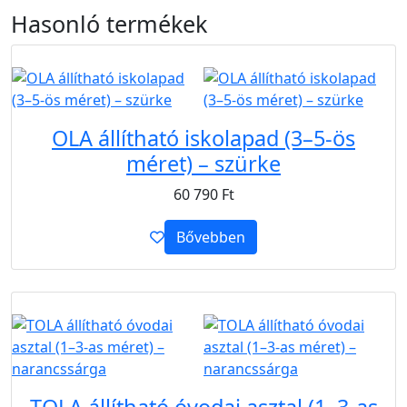
Hasonló
termékek
B2B
OLA állítható iskolapad (3–5-ös
méret) – szürke
60 790
Ft
Bővebben
B2B