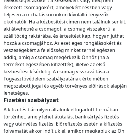
felelősséget azokért a késésekért vagy meg nem
érkezett csomagokért, amelyekért részben vagy
teljesen a mi hatáskörünkön kívülálló tényezők
okolhatók. Ha a kézbesítési címen nem találnuk senkit,
aki átvehetné a csomagot, a csomag visszakerül a
szállítócég raktárába, és értesítést kap, hogyan juthat
hozzá a csomagjához. Az esetleges rongálásokért és
veszeségekért a felelősség minket terhel egészen
addig, amíg a csomag megérkezik Önhöz (ha a
terméket egészében kifizették), illetve az első
kézbesítési kísérletig. A csomag visszaváltása a
Fogyasztóvédelem szabályzatának értelmében
megszabott jogai és egyéb törvényes előírások alapján
lehetséges.
Fizetési szabályzat
A kifizetés bármilyen általunk elfogadott formában
történhet, amely lehet átutalás, bankkártyás fizetés
vagy utánvétes fizetés. Előrefizetés esetén a kifizetés
folyamatát akkor indítjuk el, amikor megkapjuk az Ön