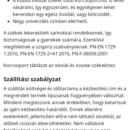
A Kubus óvodai széket több korcsoporthoz is lehet
vásárolni, így egyszerűen, és egységesen lehet
berendezi egy egész óvodát, vagy bölcsödét.
Négy univerzális színben elérhető.
A székek lekerekített sarkokkal rendelkeznek, így
biztonságosak a gyerekek számára. Ezenkívül
megfelelnek a szigorú szabványoknak: PN-EN 1729-
1:2016, PN-EN 1729-2+A1:2016, PN-F-06009:2001
Korcsoport táblázat az iskolai és óvodai székekhez:
Szállítási szabályzat
A szállítás költségei és időtartama a kézbesítési cím és a
megrendelt termék típusának függvényében változhat.
Mindent megteszünk annak érdekében, hogy betartsuk
az ígért kézbesítési határidőt. Ennek ellenére
esetenként, jellemzően előre nem látható okokból, az
időbeli csúszás elkerülhetetlen. Nem vállalunk