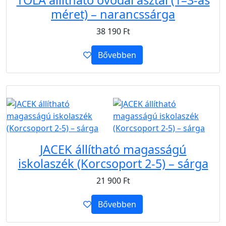
TOLA állítható óvodai asztal (1–3-as
méret) – narancssárga
38 190
Ft
Bővebben
B2B
JACEK állítható magasságú
iskolaszék (Korcsoport 2-5) – sárga
21 900
Ft
Bővebben