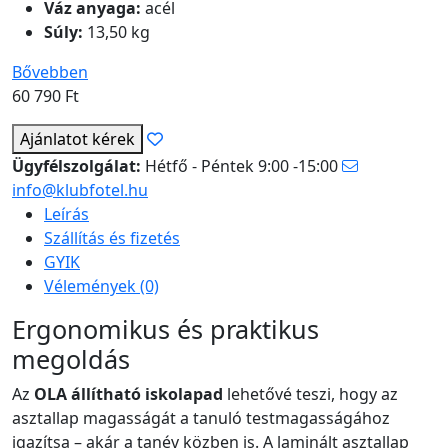
Váz anyaga:
acél
Súly:
13,50 kg
Bővebben
60 790
Ft
Ajánlatot kérek
Ügyfélszolgálat:
Hétfő - Péntek 9:00 -15:00
info@klubfotel.hu
Leírás
Szállítás és fizetés
GYIK
Vélemények (0)
Ergonomikus és praktikus
megoldás
Az
OLA állítható iskolapad
lehetővé teszi, hogy az
asztallap magasságát a tanuló testmagasságához
igazítsa – akár a tanév közben is. A laminált asztallap