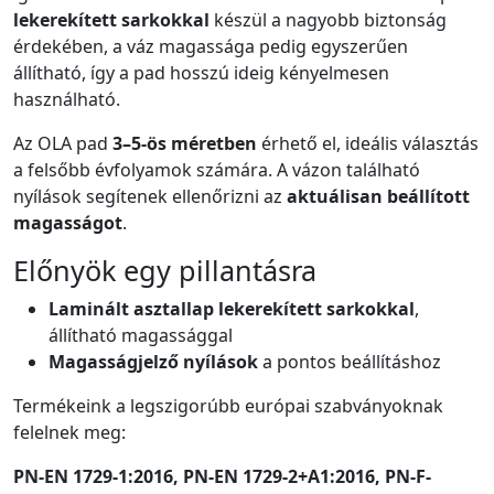
lekerekített sarkokkal
készül a nagyobb biztonság
érdekében, a váz magassága pedig egyszerűen
állítható, így a pad hosszú ideig kényelmesen
használható.
Az OLA pad
3–5-ös méretben
érhető el, ideális választás
a felsőbb évfolyamok számára. A vázon található
nyílások segítenek ellenőrizni az
aktuálisan beállított
magasságot
.
Előnyök egy pillantásra
Laminált asztallap lekerekített sarkokkal
,
állítható magassággal
Magasságjelző nyílások
a pontos beállításhoz
Termékeink a legszigorúbb európai szabványoknak
felelnek meg:
PN-EN 1729-1:2016, PN-EN 1729-2+A1:2016, PN-F-