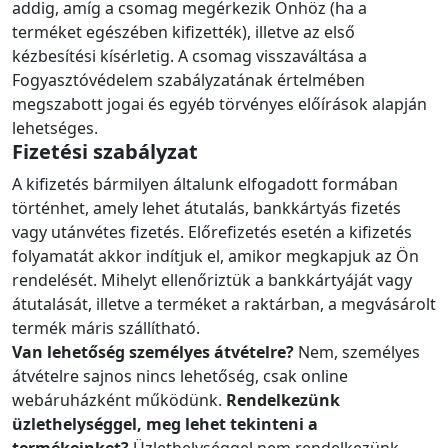
addig, amíg a csomag megérkezik Önhöz (ha a
terméket egészében kifizették), illetve az első
kézbesítési kísérletig. A csomag visszaváltása a
Fogyasztóvédelem szabályzatának értelmében
megszabott jogai és egyéb törvényes előírások alapján
lehetséges.
Fizetési szabályzat
A kifizetés bármilyen általunk elfogadott formában
történhet, amely lehet átutalás, bankkártyás fizetés
vagy utánvétes fizetés. Előrefizetés esetén a kifizetés
folyamatát akkor indítjuk el, amikor megkapjuk az Ön
rendelését. Mihelyt ellenőriztük a bankkártyáját vagy
átutalását, illetve a terméket a raktárban, a megvásárolt
termék máris szállítható.
Van lehetőség személyes átvételre?
Nem, személyes
átvételre sajnos nincs lehetőség, csak online
webáruházként működünk.
Rendelkezünk
üzlethelységgel, meg lehet tekinteni a