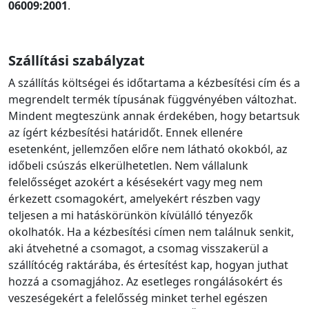
06009:2001
.
Szállítási szabályzat
A szállítás költségei és időtartama a kézbesítési cím és a
megrendelt termék típusának függvényében változhat.
Mindent megteszünk annak érdekében, hogy betartsuk
az ígért kézbesítési határidőt. Ennek ellenére
esetenként, jellemzően előre nem látható okokból, az
időbeli csúszás elkerülhetetlen. Nem vállalunk
felelősséget azokért a késésekért vagy meg nem
érkezett csomagokért, amelyekért részben vagy
teljesen a mi hatáskörünkön kívülálló tényezők
okolhatók. Ha a kézbesítési címen nem találnuk senkit,
aki átvehetné a csomagot, a csomag visszakerül a
szállítócég raktárába, és értesítést kap, hogyan juthat
hozzá a csomagjához. Az esetleges rongálásokért és
veszeségekért a felelősség minket terhel egészen