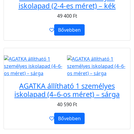
iskolapad (2-4-es méret) – kék
49 400
Ft
Bővebben
B2B
AGATKA állítható 1 személyes
iskolapad (4–6-os méret) – sárga
40 590
Ft
Bővebben