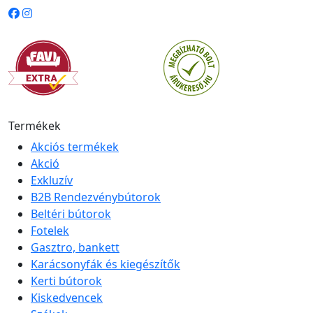
Termékek
Akciós termékek
Akció
Exkluzív
B2B Rendezvénybútorok
Beltéri bútorok
Fotelek
Gasztro, bankett
Karácsonyfák és kiegészítők
Kerti bútorok
Kiskedvencek