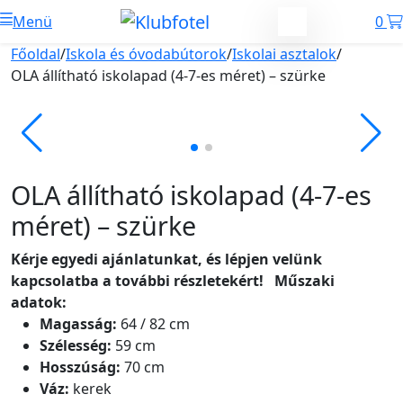
Menü
0
Főoldal
/
Iskola és óvodabútorok
/
Iskolai asztalok
/
OLA állítható iskolapad (4-7-es méret) – szürke
OLA állítható iskolapad (4-7-es
méret) – szürke
Kérje egyedi ajánlatunkat, és lépjen velünk
kapcsolatba a további részletekért!
Műszaki
adatok:
Magasság:
64 / 82 cm
Szélesség:
59 cm
Hosszúság:
70 cm
Váz:
kerek