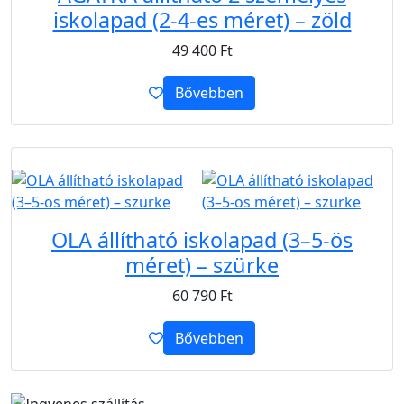
iskolapad (2-4-es méret) – zöld
49 400
Ft
Bővebben
B2B
OLA állítható iskolapad (3–5-ös
méret) – szürke
60 790
Ft
Bővebben