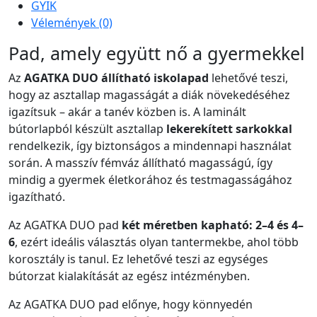
GYIK
Vélemények (0)
Pad, amely együtt nő a gyermekkel
Az
AGATKA DUO állítható iskolapad
lehetővé teszi,
hogy az asztallap magasságát a diák növekedéséhez
igazítsuk – akár a tanév közben is. A laminált
bútorlapból készült asztallap
lekerekített sarkokkal
rendelkezik, így biztonságos a mindennapi használat
során. A masszív fémváz állítható magasságú, így
mindig a gyermek életkorához és testmagasságához
igazítható.
Az AGATKA DUO pad
két méretben kapható: 2–4 és 4–
6
, ezért ideális választás olyan tantermekbe, ahol több
korosztály is tanul. Ez lehetővé teszi az egységes
bútorzat kialakítását az egész intézményben.
Az AGATKA DUO pad előnye, hogy könnyedén