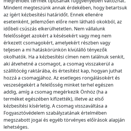
megrendelt termék típusának függvényében változhat.
Mindent megteszünk annak érdekében, hogy betartsuk
az ígért kézbesítési határidőt. Ennek ellenére
esetenként, jellemzően előre nem látható okokból, az
időbeli csúszás elkerülhetetlen. Nem vállalunk
felelősséget azokért a késésekért vagy meg nem
érkezett csomagokért, amelyekért részben vagy
teljesen a mi hatáskörünkön kívülálló tényezők
okolhatók. Ha a kézbesítési címen nem találnuk senkit,
aki átvehetné a csomagot, a csomag visszakerül a
szállítócég raktárába, és értesítést kap, hogyan juthat
hozzá a csomagjához. Az esetleges rongálásokért és
veszeségekért a felelősség minket terhel egészen
addig, amíg a csomag megérkezik Önhöz (ha a
terméket egészében kifizették), illetve az első
kézbesítési kísérletig. A csomag visszaváltása a
Fogyasztóvédelem szabályzatának értelmében
megszabott jogai és egyéb törvényes előírások alapján
lehetséges.