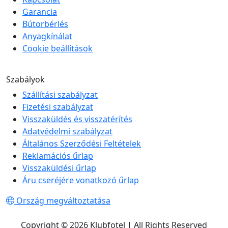
Garancia
Bútorbérlés
Anyagkínálat
Cookie beállítások
Szabályok
Szállítási szabályzat
Fizetési szabályzat
Visszaküldés és visszatérítés
Adatvédelmi szabályzat
Általános Szerződési Feltételek
Reklamációs űrlap
Visszaküldési űrlap
Áru cseréjére vonatkozó űrlap
Ország megváltoztatása
Copyright © 2026 Klubfotel | All Rights Reserved