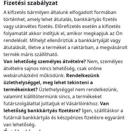
Fizetési szabályzat
A kifizetés bármilyen általunk elfogadott formában
történhet, amely lehet átutalás, bankkártyás fizetés
vagy utánvétes fizetés. Előrefizetés esetén a kifizetés
folyamatát akkor indítjuk el, amikor megkapjuk az Ön
rendelését. Mihelyt ellenőriztük a bankkártyáját vagy
átutalását, illetve a terméket a raktárban, a megvásárolt
termék máris szállítható.
Van lehetőség személyes átvételre?
Nem, személyes
átvételre sajnos nincs lehetőség, csak online
webáruházként működünk.
Rendelkezünk
üzlethelységgel, meg lehet tekinteni a
termékeinket?
Üzlethelységgel nem rendelkezünk,
valamint kiállítótermünk sincs, a termékeket
futárszolgálattal juttatjuk el Vásárlóinkhoz.
Van
lehetőség bankkártyás fizetésre?
Igen, szállításkor a
futárnál bankkártyás és készpénzes fizetésre egyaránt
van lehetőség.