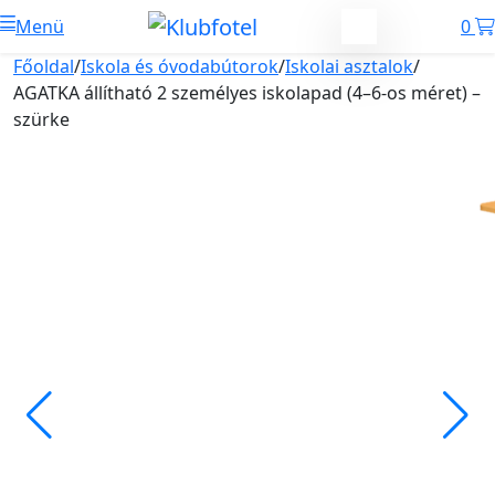
Menü
0
Főoldal
/
Iskola és óvodabútorok
/
Iskolai asztalok
/
AGATKA állítható 2 személyes iskolapad (4–6-os méret) –
szürke