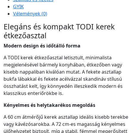
GYIK
Vélemények (0)
Elegáns és kompakt TODI kerek
étkezőasztal
Modern design és időtálló forma
A TODI kerek étkezőasztal letisztult, minimalista
megjelenésével bármely konyhában, étkezőben vagy
kisebb nappaliban kiválóan mutat. A fekete asztallap
bukfa lábakkal és fekete acélvázzal skandináv stílusú
összhatást kelt, így könnyedén illeszkedik modern és
klasszikus enteriőrökbe is.
Kényelmes és helytakarékos megoldás
A 60 cm átmérőjű kerek asztallap ideális kisebb terekbe
vagy kávézósarokba. A 72 cm-es magasság kényelmes
ülőhelyzetet biztosít, míg a stabil, fémmel megerősített