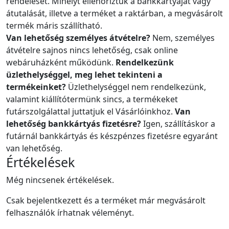
rendelését. Mihelyt ellenőriztük a bankkártyáját vagy
átutalását, illetve a terméket a raktárban, a megvásárolt
termék máris szállítható.
Van lehetőség személyes átvételre?
Nem, személyes
átvételre sajnos nincs lehetőség, csak online
webáruházként működünk.
Rendelkezünk
üzlethelységgel, meg lehet tekinteni a
termékeinket?
Üzlethelységgel nem rendelkezünk,
valamint kiállítótermünk sincs, a termékeket
futárszolgálattal juttatjuk el Vásárlóinkhoz.
Van
lehetőség bankkártyás fizetésre?
Igen, szállításkor a
futárnál bankkártyás és készpénzes fizetésre egyaránt
van lehetőség.
Értékelések
Még nincsenek értékelések.
Csak bejelentkezett és a terméket már megvásárolt
felhasználók írhatnak véleményt.