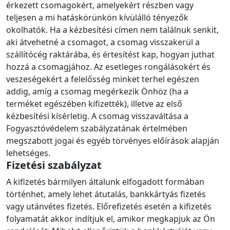
érkezett csomagokért, amelyekért részben vagy
teljesen a mi hatáskörünkön kívülálló tényezők
okolhatók. Ha a kézbesítési címen nem találnuk senkit,
aki átvehetné a csomagot, a csomag visszakerül a
szállítócég raktárába, és értesítést kap, hogyan juthat
hozzá a csomagjához. Az esetleges rongálásokért és
veszeségekért a felelősség minket terhel egészen
addig, amíg a csomag megérkezik Önhöz (ha a
terméket egészében kifizették), illetve az első
kézbesítési kísérletig. A csomag visszaváltása a
Fogyasztóvédelem szabályzatának értelmében
megszabott jogai és egyéb törvényes előírások alapján
lehetséges.
Fizetési szabályzat
A kifizetés bármilyen általunk elfogadott formában
történhet, amely lehet átutalás, bankkártyás fizetés
vagy utánvétes fizetés. Előrefizetés esetén a kifizetés
folyamatát akkor indítjuk el, amikor megkapjuk az Ön