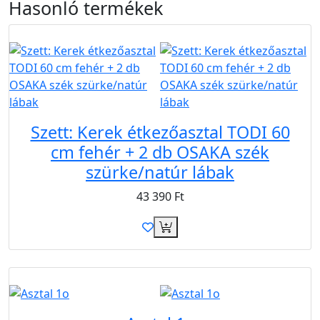
Hasonló
termékek
Újdonság
Ingyen
Szett: Kerek étkezőasztal TODI 60
cm fehér + 2 db OSAKA szék
szürke/natúr lábak
43 390
Ft
B2B