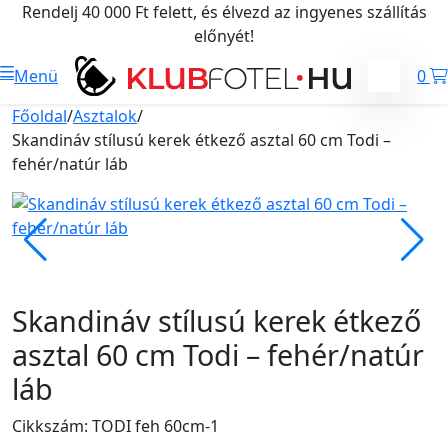
Rendelj 40 000 Ft felett, és élvezd az ingyenes szállítás
előnyét!
Menü
0
Főoldal
/
Asztalok
/
Skandináv stílusú kerek étkező asztal 60 cm Todi –
fehér/natúr láb
Skandináv stílusú kerek étkező
asztal 60 cm Todi – fehér/natúr
láb
Cikkszám: TODI feh 60cm-1