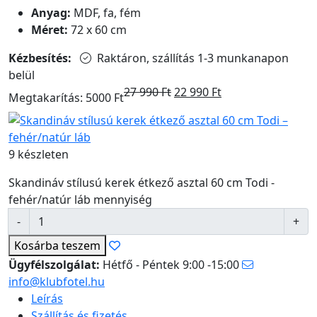
Anyag:
MDF, fa, fém
Méret:
72 x 60 cm
Kézbesítés:
Raktáron, szállítás 1-3 munkanapon
belül
27 990
Ft
22 990
Ft
Megtakarítás: 5000 Ft
9 készleten
Skandináv stílusú kerek étkező asztal 60 cm Todi -
fehér/natúr láb mennyiség
Kosárba
teszem
Ügyfélszolgálat:
Hétfő - Péntek 9:00 -15:00
info@klubfotel.hu
Leírás
Szállítás és fizetés