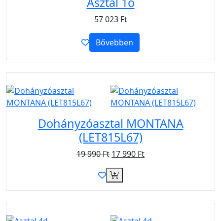
Asztal 1o
57 023
Ft
Bővebben
Akció
Dohányzóasztal MONTANA
(LET815L67)
19 990
Ft
17 990
Ft
Ingyen