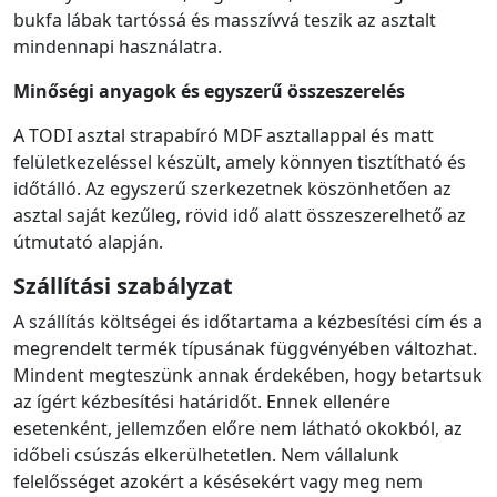
bukfa lábak tartóssá és masszívvá teszik az asztalt
mindennapi használatra.
Minőségi anyagok és egyszerű összeszerelés
A TODI asztal strapabíró MDF asztallappal és matt
felületkezeléssel készült, amely könnyen tisztítható és
időtálló. Az egyszerű szerkezetnek köszönhetően az
asztal saját kezűleg, rövid idő alatt összeszerelhető az
útmutató alapján.
Szállítási szabályzat
A szállítás költségei és időtartama a kézbesítési cím és a
megrendelt termék típusának függvényében változhat.
Mindent megteszünk annak érdekében, hogy betartsuk
az ígért kézbesítési határidőt. Ennek ellenére
esetenként, jellemzően előre nem látható okokból, az
időbeli csúszás elkerülhetetlen. Nem vállalunk
felelősséget azokért a késésekért vagy meg nem