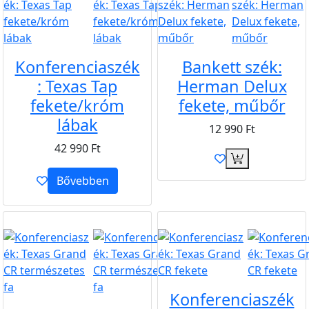
Konferenciaszék
Bankett szék:
: Texas Tap
Herman Delux
fekete/króm
fekete, műbőr
lábak
12 990
Ft
42 990
Ft
Bővebben
B2B
B2B
Konferenciaszék