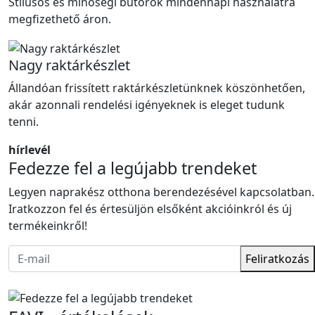
Stílusos és minőségi bútorok mindennapi használatra
megfizethető áron.
Nagy raktárkészlet
Állandóan frissített raktárkészletünknek köszönhetően,
akár azonnali rendelési igényeknek is eleget tudunk
tenni.
hírlevél
Fedezze fel a legújabb trendeket
Legyen naprakész otthona berendezésével kapcsolatban.
Iratkozzon fel és értesüljön elsőként akcióinkról és új
termékeinkről!
Feliratkozás