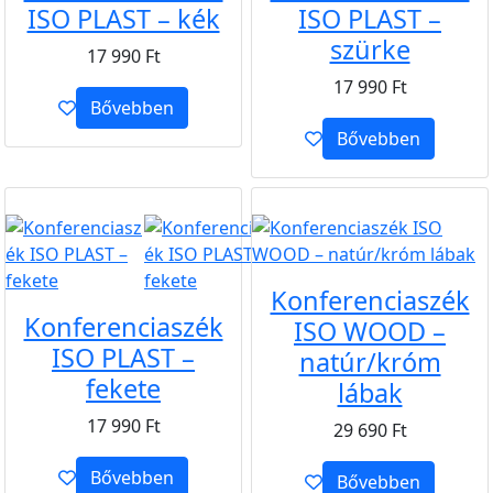
ISO PLAST – kék
ISO PLAST –
szürke
17 990
Ft
17 990
Ft
Bővebben
Bővebben
B2B
B2B
Konferenciaszék
Konferenciaszék
ISO WOOD –
ISO PLAST –
natúr/króm
fekete
lábak
17 990
Ft
29 690
Ft
Bővebben
Bővebben