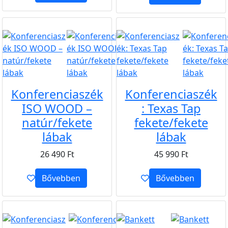
B2B
B2B
Konferenciaszék
Konferenciaszék
ISO WOOD –
: Texas Tap
natúr/fekete
fekete/fekete
lábak
lábak
26 490
Ft
45 990
Ft
Bővebben
Bővebben
B2B
B2B