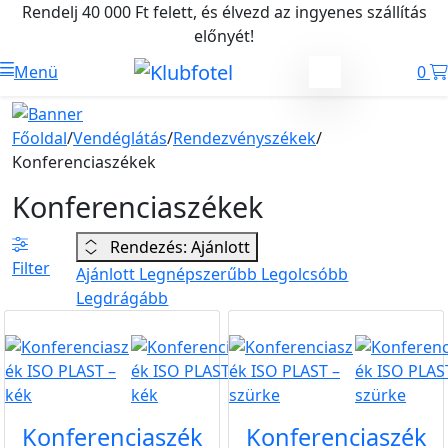
Rendelj 40 000 Ft felett, és élvezd az ingyenes szállítás
előnyét!
Menü
0
Főoldal
/
Vendéglátás
/
Rendezvényszékek
/
Konferenciaszékek
Konferenciaszékek
Rendezés: Ajánlott
Filter
Ajánlott
Legnépszerűbb
Legolcsóbb
Legdrágább
B2B
B2B
Konferenciaszék
Konferenciaszék