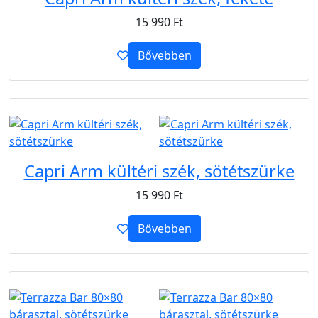
15 990
Ft
Bővebben
B2B
Capri Arm kültéri szék, sötétszürke
15 990
Ft
Bővebben
B2B