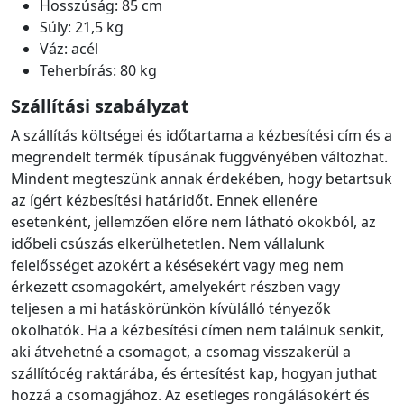
Hosszúság: 85 cm
Súly: 21,5 kg
Váz: acél
Teherbírás: 80 kg
Szállítási szabályzat
A szállítás költségei és időtartama a kézbesítési cím és a
megrendelt termék típusának függvényében változhat.
Mindent megteszünk annak érdekében, hogy betartsuk
az ígért kézbesítési határidőt. Ennek ellenére
esetenként, jellemzően előre nem látható okokból, az
időbeli csúszás elkerülhetetlen. Nem vállalunk
felelősséget azokért a késésekért vagy meg nem
érkezett csomagokért, amelyekért részben vagy
teljesen a mi hatáskörünkön kívülálló tényezők
okolhatók. Ha a kézbesítési címen nem találnuk senkit,
aki átvehetné a csomagot, a csomag visszakerül a
szállítócég raktárába, és értesítést kap, hogyan juthat
hozzá a csomagjához. Az esetleges rongálásokért és