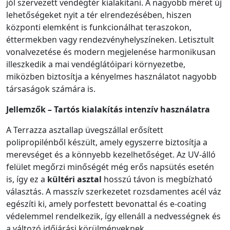
jól szervezett vendégtér kialakítani. A nagyobb méret új
lehetőségeket nyit a tér elrendezésében, hiszen
központi elemként is funkcionálhat teraszokon,
éttermekben vagy rendezvényhelyszíneken. Letisztult
vonalvezetése és modern megjelenése harmonikusan
illeszkedik a mai vendéglátóipari környezetbe,
miközben biztosítja a kényelmes használatot nagyobb
társaságok számára is.
Jellemzők – Tartós kialakítás intenzív használatra
A Terrazza asztallap üvegszállal erősített
polipropilénből készült, amely egyszerre biztosítja a
merevséget és a könnyebb kezelhetőséget. Az UV-álló
felület megőrzi minőségét még erős napsütés esetén
is, így ez a
kültéri asztal
hosszú távon is megbízható
választás. A masszív szerkezetet rozsdamentes acél váz
egészíti ki, amely porfestett bevonattal és e-coating
védelemmel rendelkezik, így ellenáll a nedvességnek és
a változó időjárási körülményeknek.