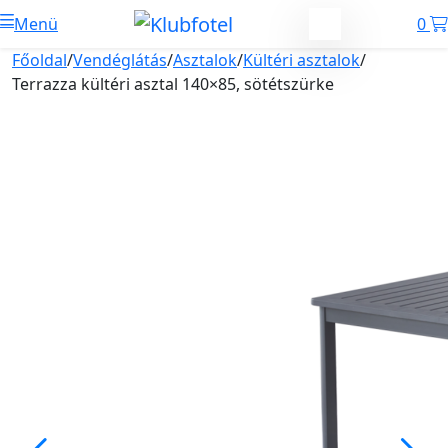
Menü
0
Főoldal
/
Vendéglátás
/
Asztalok
/
Kültéri asztalok
/
Terrazza kültéri asztal 140×85, sötétszürke