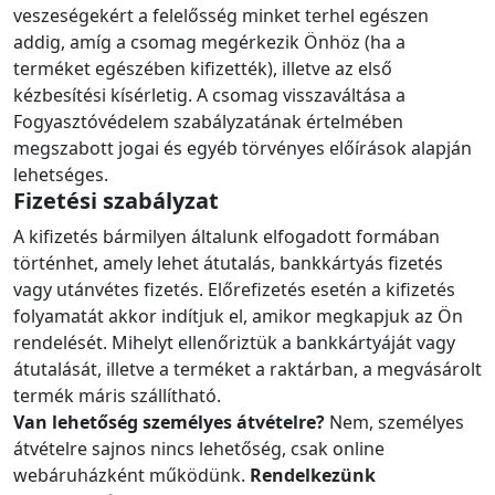
veszeségekért a felelősség minket terhel egészen
addig, amíg a csomag megérkezik Önhöz (ha a
terméket egészében kifizették), illetve az első
kézbesítési kísérletig. A csomag visszaváltása a
Fogyasztóvédelem szabályzatának értelmében
megszabott jogai és egyéb törvényes előírások alapján
lehetséges.
Fizetési szabályzat
A kifizetés bármilyen általunk elfogadott formában
történhet, amely lehet átutalás, bankkártyás fizetés
vagy utánvétes fizetés. Előrefizetés esetén a kifizetés
folyamatát akkor indítjuk el, amikor megkapjuk az Ön
rendelését. Mihelyt ellenőriztük a bankkártyáját vagy
átutalását, illetve a terméket a raktárban, a megvásárolt
termék máris szállítható.
Van lehetőség személyes átvételre?
Nem, személyes
átvételre sajnos nincs lehetőség, csak online
webáruházként működünk.
Rendelkezünk