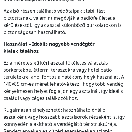
Az alsó részen található védőtalpak stabilitást
biztosítanak, valamint megóvják a padlófelületet a
sérülésektől, így az asztal különböző burkolatokon is
biztonságosan használható.
Használat – Ideális nagyobb vendégtér
kialakításához
Ez a méretes
kültéri asztal
tökéletes választás
sörkertekbe, éttermi teraszokra vagy hotel patio
területekre, ahol fontos a hatékony helykihasználás. A
140×85 cm-es méret lehetővé teszi, hogy több vendég
kényelmesen helyet foglaljon egy asztalnál, így ideális
családi vagy céges találkozókhoz.
Rugalmasan elhelyezhető: használható önálló
asztalként vagy hosszabb asztalsorok részeként is, így
könnyedén alakítható a vendéglátó tér struktúrája.
Rendezvényeken és kültéri eseményeken szintén