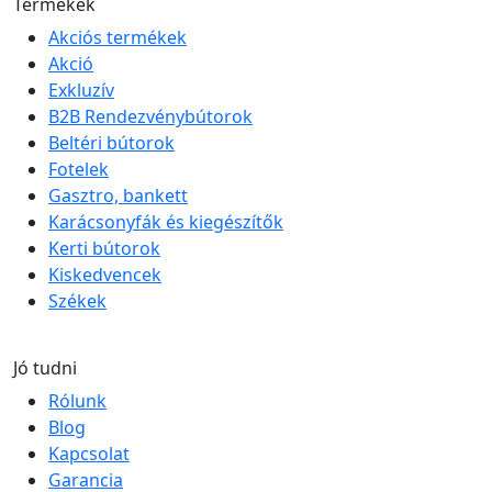
Termékek
Akciós termékek
Akció
Exkluzív
B2B Rendezvénybútorok
Beltéri bútorok
Fotelek
Gasztro, bankett
Karácsonyfák és kiegészítők
Kerti bútorok
Kiskedvencek
Székek
Jó tudni
Rólunk
Blog
Kapcsolat
Garancia