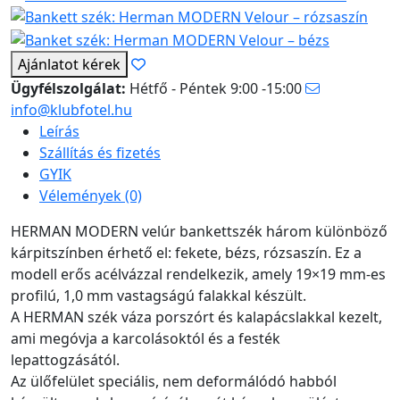
Ajánlatot kérek
Ügyfélszolgálat:
Hétfő - Péntek 9:00 -15:00
info@klubfotel.hu
Leírás
Szállítás és fizetés
GYIK
Vélemények (0)
HERMAN MODERN velúr bankettszék három különböző
kárpitszínben érhető el: fekete, bézs, rózsaszín. Ez a
modell erős acélvázzal rendelkezik, amely 19×19 mm-es
profilú, 1,0 mm vastagságú falakkal készült.
A HERMAN szék váza porszórt és kalapácslakkal kezelt,
ami megóvja a karcolásoktól és a festék
lepattogzásától.
Az ülőfelület speciális, nem deformálódó habból