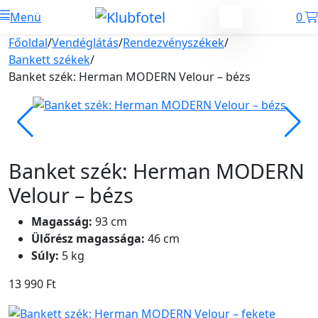
Menü
0
Főoldal
/
Vendéglátás
/
Rendezvényszékek
/
Bankett székek
/
Banket szék: Herman MODERN Velour – bézs
Banket szék: Herman MODERN
Velour – bézs
Magasság:
93 cm
Ülőrész magassága:
46 cm
Súly:
5 kg
13 990
Ft