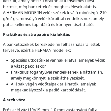
készült, amely hosszú órákon át kényelmes ülést
biztosít, még bankettek és megbeszélések alatt is.
A HERMAN MODERN velúr székek kiváló minőségű, 210
g/m² grammsúlyú velúr kárpittal rendelkeznek, amely
puha, kellemes tapintású és könnyen tisztítható.
Praktikus és strapabíró kialakítás
A bankettszékek kereskedelmi felhasználásra lettek
tervezve, ezért a HERMAN modellek:
Speciális ütközőkkel vannak ellátva, amelyek védik
a vázat pakoláskor
Praktikus fogantyúval rendelkeznek a háttámlán,
amely megkönnyíti a szék áthelyezését.
A lábak végén védőtalpak találhatók, amelyek
megakadályozzák a padló karcolódását.
A szék váza
Erős acél váz (19×19 mm, 1,0 mm vastagságú fal) a