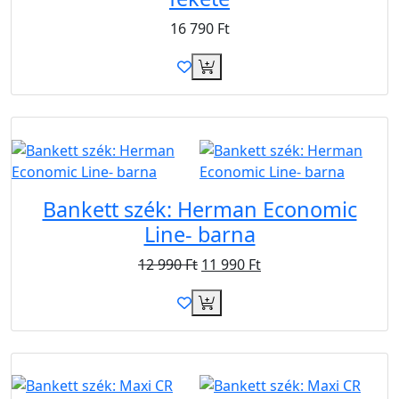
16 790
Ft
Akció
B2B
Bankett szék: Herman Economic
Line- barna
12 990
Ft
11 990
Ft
B2B