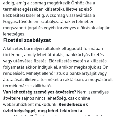
addig, amíg a csomag megérkezik Önhöz (ha a
terméket egészében kifizették), illetve az első
kézbesítési kísérletig. A csomag visszaváltása a
Fogyasztóvédelem szabályzatának értelmében
megszabott jogai és egyéb törvényes előírások alapján
lehetséges.
Fizetési szabályzat
A kifizetés bármilyen általunk elfogadott formában
történhet, amely lehet átutalás, bankkártyás fizetés
vagy utánvétes fizetés. Előrefizetés esetén a kifizetés
folyamatát akkor indítjuk el, amikor megkapjuk az Ön
rendelését. Mihelyt ellenőriztük a bankkártyáját vagy
átutalását, illetve a terméket a raktárban, a megvásárolt
termék máris szállítható.
Van lehetőség személyes átvételre?
Nem, személyes
átvételre sajnos nincs lehetőség, csak online
webáruházként működünk.
Rendelkezünk
üzlethelységgel, meg lehet tekinteni a