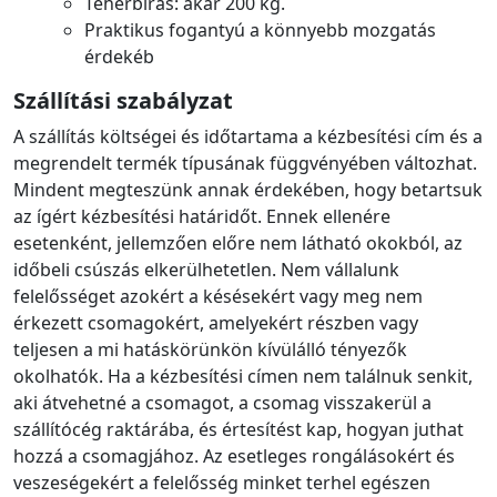
Teherbírás: akár 200 kg.
Praktikus fogantyú a könnyebb mozgatás
érdekéb
Szállítási szabályzat
A szállítás költségei és időtartama a kézbesítési cím és a
megrendelt termék típusának függvényében változhat.
Mindent megteszünk annak érdekében, hogy betartsuk
az ígért kézbesítési határidőt. Ennek ellenére
esetenként, jellemzően előre nem látható okokból, az
időbeli csúszás elkerülhetetlen. Nem vállalunk
felelősséget azokért a késésekért vagy meg nem
érkezett csomagokért, amelyekért részben vagy
teljesen a mi hatáskörünkön kívülálló tényezők
okolhatók. Ha a kézbesítési címen nem találnuk senkit,
aki átvehetné a csomagot, a csomag visszakerül a
szállítócég raktárába, és értesítést kap, hogyan juthat
hozzá a csomagjához. Az esetleges rongálásokért és
veszeségekért a felelősség minket terhel egészen